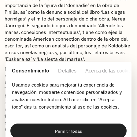
importancia de la figura del ‘donnadie’ en la obra de
Pinilla, así como la denuncia social del libro ‘Las ciegas
hormigas’ y el mito del personaje de dicha obra, Nerea
Jáuregui. El segundo bloque, denominado ‘Allende los
mares, conexiones intertextuales’, tiene como ejes la
denominada American connection dentro de la obra del
escritor, así como un análisis del personaje de Koldobike
en sus novelas negras y, por último, los relatos breves
‘Euskera ez’ y ‘La siesta del martes’.
Finalmente, el tercer apartado lleva como título ‘El
Consentimiento
Detalles
Acerca de las cookies
espacio en territorio Pinilla’ e incluye ponencias sobre el
binomio espacio-lucha ideológico en diferentes trabajos.
Usamos cookies para mejorar tu experiencia de
También trata la apertura especial en ‘Las ciegas
navegación, mostrarte contenidos personalizados y
hormigas’ y la experiencia urbana en las novelas del
analizar nuestro tráfico. Al hacer clic en “Aceptar
autor. La primera jornada concluirá de la mano de dos
todo” das tu consentimiento al uso de las cookies.
mesas redondas: en la primera, se rememora la
trayectoria vital del escritor y, en la segunda, autores
como Harkaitz Cano y Juan Infante rendirán homenaje a
Pinilla.
Permitir todas