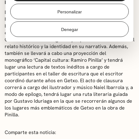
Programa de la segunda jornada
La segunda jornada girará en torno a la memoria
Personalizar
histórica en la obra literaria del escritor. Con un único
bloque, titulado ‘Los desastres de la guerra’, tratará,
Denegar
entre otras, cuestiones como la memoria de la Guerra
Civil en la novela ‘La higuera’ y la presencia constante del
relato histórico y la identidad en su narrativa. Además,
también se llevará a cabo una proyección del
monográfico ‘Capital cultura: Ramiro Pinilla’ y tendrá
lugar una lectura de textos inéditos a cargo de
participantes en el taller de escritura que el escritor
coordinó durante años en Getxo. El acto de clausura
correrá a cargo del ilustrador y músico Naiel Ibarrola y, a
modo de epílogo, tendrá lugar una ruta literaria guiada
por Gustavo Iduriaga en la que se recorrerán algunos de
los lugares más emblemáticos de Getxo en la obra de
Pinilla.
Comparte esta noticia: