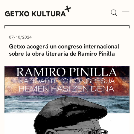
AULAS DE CULTURA
AGENDA
07/10/2024
Getxo acogerá un congreso internacional
ALGORTA
MUXIKEBARRI
sobre la obra literaria de Ramiro Pinilla
ROMO
CONTACTO
ENTRADAS
AULAS DE CULTURA
BIBLIOTECAS
ESCUELA DE MÚSICA