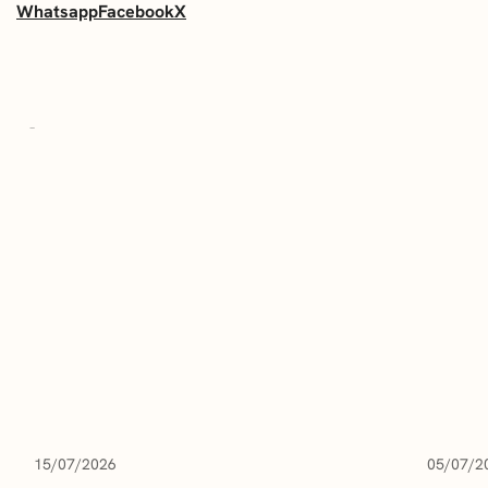
Whatsapp
Facebook
X
ÚLTIMAS NOTICIAS
15/07/2026
05/07/2