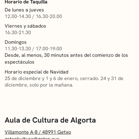
Horario de Taquilla
CONVOCATORIAS
De lunes a jueves
12.00-14.30 / 16.30-20.00
NOTICIAS
Viernes y sábados
16.30-21.30
GETXO KULTURA
Domingos
11.30-13.30 / 17.00-19:00
ASOCIACIONES CULTURALES
Desde, al menos, 30 minutos antes del comienzo de los
espectáculos
Horario especial de Navidad
25 de diciembre y 1 y 6 de enero, cerrado. 24 y 31 de
diciembre, solo por la mañana.
Villamonte A-8 / 48991 Getxo
getxokultura@getxo.eus