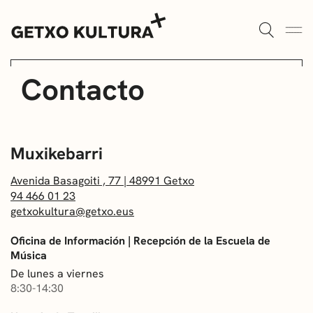
Contacto
AULAS DE CULTURA
AGENDA
ALGORTA
MUXIKEBARRI
ROMO
CONTACTO
Avenida Basagoiti , 77 | 48991 Getxo
ENTRADAS
94 466 01 23
getxokultura@getxo.eus
AULAS DE CULTURA
Oficina de Información | Recepción de la Escuela de
Música
BIBLIOTECAS
De lunes a viernes
8:30-14:30
ESCUELA DE MÚSICA