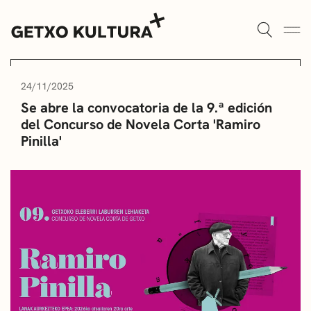
AULAS DE CULTURA
AGENDA
24/11/2025
Se abre la convocatoria de la 9.ª edición
ALGORTA
MUXIKEBARRI
del Concurso de Novela Corta 'Ramiro
Pinilla'
ROMO
CONTACTO
ENTRADAS
AULAS DE CULTURA
BIBLIOTECAS
ESCUELA DE MÚSICA