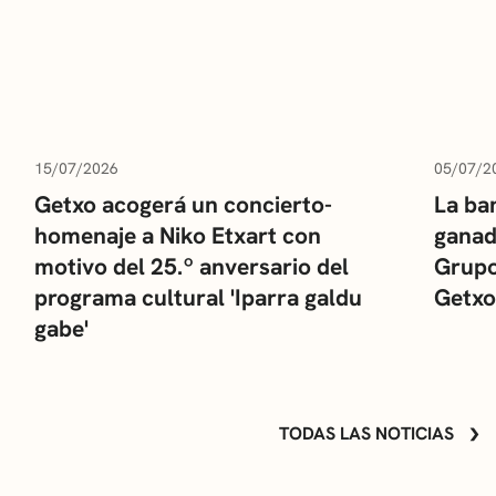
15/07/2026
05/07/2
Getxo acogerá un concierto-
La ba
homenaje a Niko Etxart con
ganad
motivo del 25.º anversario del
Grupo
programa cultural 'Iparra galdu
Getxo
gabe'
TODAS LAS NOTICIAS