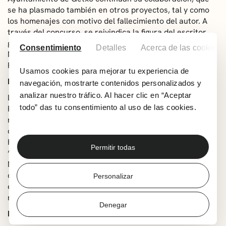
se ha plasmado también en otros proyectos, tal y como
los homenajes con motivo del fallecimiento del autor. A
través del concurso, se reivindica la figura del escritor
getxotarra, cuya obra atesora logros como el Premio
Consentimiento
Detalles
Acerca de las cookies
Nadal, el Premio Euskadi de Literatura en castellano y el
Premio Nacional de Narrativa.
Usamos cookies para mejorar tu experiencia de
Pasada edición
navegación, mostrarte contenidos personalizados y
analizar nuestro tráfico. Al hacer clic en “Aceptar
La última edición del Concurso de Novela Corta ‘Ramiro
todo” das tu consentimiento al uso de las cookies.
Pinilla’ registró una notable participación y, en total, se
recibieron 217 trabajos. Los textos presentados fueron
de muy diversa procedencia. El jurado compuesto por
Haritz Larrageta, Itxaso Martín e Irati Jiménez eligió
Permitir todas
‘Zure arnasa zaintzeko’, de la autora Irurtzundarra
Nerea Balda como mejor texto en euskera y, en la
categoría de obras en castellano, el premio fue para la
Personalizar
escritora castellano-leonesa Paula Hoyos, por su la
novela ‘Dormir fuera de casa’.
Denegar
Nota importante: