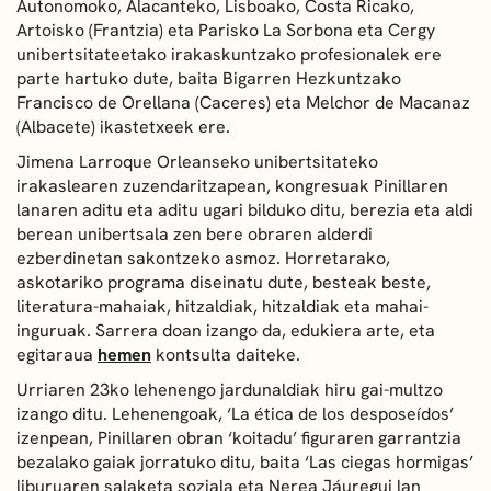
Autonomoko, Alacanteko, Lisboako, Costa Ricako,
Artoisko (Frantzia) eta Parisko La Sorbona eta Cergy
unibertsitateetako irakaskuntzako profesionalek ere
parte hartuko dute, baita Bigarren Hezkuntzako
Francisco de Orellana (Caceres) eta Melchor de Macanaz
(Albacete) ikastetxeek ere.
Jimena Larroque Orleanseko unibertsitateko
irakaslearen zuzendaritzapean, kongresuak Pinillaren
lanaren aditu eta aditu ugari bilduko ditu, berezia eta aldi
berean unibertsala zen bere obraren alderdi
ezberdinetan sakontzeko asmoz. Horretarako,
askotariko programa diseinatu dute, besteak beste,
literatura-mahaiak, hitzaldiak, hitzaldiak eta mahai-
inguruak. Sarrera doan izango da, edukiera arte, eta
egitaraua
hemen
kontsulta daiteke.
Urriaren 23ko lehenengo jardunaldiak hiru gai-multzo
izango ditu. Lehenengoak, ‘La ética de los desposeídos’
izenpean, Pinillaren obran ‘koitadu’ figuraren garrantzia
bezalako gaiak jorratuko ditu, baita ‘Las ciegas hormigas’
liburuaren salaketa soziala eta Nerea Jáuregui lan