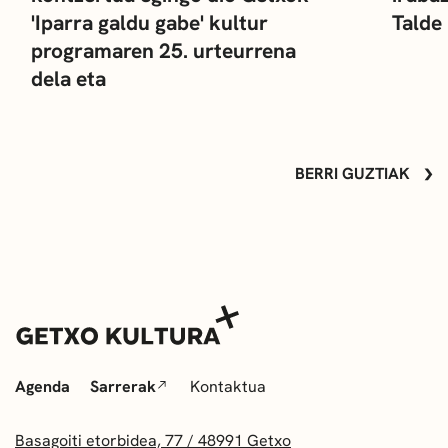
'Iparra galdu gabe' kultur
Talde
programaren 25. urteurrena
dela eta
BERRI GUZTIAK
Agenda
Sarrerak
Kontaktua
Basagoiti etorbidea, 77 / 48991 Getxo