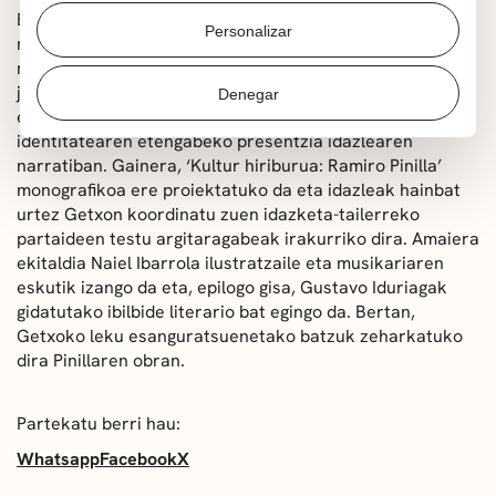
Bigarren egunean, memoria historikoa izango da hizpide
Personalizar
nagusia. ‘Gerraren hondamendiak’ izenburua duen
multzo bakarrean, besteak beste, honako gai hauek
jorratuko dira: Gerra Zibilaren memoria ‘La higuera’
Denegar
eleberrian eta, kontakizun historikoaren eta
identitatearen etengabeko presentzia idazlearen
narratiban. Gainera, ‘Kultur hiriburua: Ramiro Pinilla’
monografikoa ere proiektatuko da eta idazleak hainbat
urtez Getxon koordinatu zuen idazketa-tailerreko
partaideen testu argitaragabeak irakurriko dira. Amaiera
ekitaldia Naiel Ibarrola ilustratzaile eta musikariaren
eskutik izango da eta, epilogo gisa, Gustavo Iduriagak
gidatutako ibilbide literario bat egingo da. Bertan,
Getxoko leku esanguratsuenetako batzuk zeharkatuko
dira Pinillaren obran.
Partekatu berri hau:
Whatsapp
Facebook
X