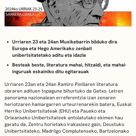
DEIALDIAK
BERRIAK
GETXO KULTURA
Urriaren 23 eta 24an Muxikebarrin bilduko dira
Europa eta Hego Amerikako zenbait
KULTUR ELKARTEAK
unibertsitatetako aditu eta idazle
Besteak beste, literatura mahai, hitzaldi, eta mahai-
inguruak eskainiko ditu egitarauak
Urriaren 23an eta 24an Ramiro Pinillaren literatura
obraren adituen topagune bihurtuko da Getxo. Letren
panorama nazionalean erreferentzia izan zenaren
heriotzaren hamargarren urteurrenarekin batera, Euskal
Herriko Unibertsitateak (EHU) eta Paueko eta
Orleanseko Unibertsitateek antolatutako ekimen hau
garatu da. Zentru horietako irakasleez gain, Deustuko
Unibertsitateko, Madrilgo Complutenseko, Bartzelonako