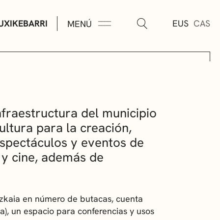
UXIKEBARRI
EUS
CAS
MENÚ
TURA
nfraestructura del municipio
cultura para la creación,
espectáculos y eventos de
 y cine, además de
ÚSICA
izkaia en número de butacas, cuenta
AS
ga), un espacio para conferencias y usos