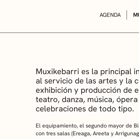
AGENDA
M
AULAS DE CUL
Muxikebarri es la principal i
al servicio de las artes y la 
BIBLIOTECAS
exhibición y producción de 
teatro, danza, música, ópera
celebraciones de todo tipo.
ESCUELA DE M
El equipamiento, el segundo mayor de B
CONVOCATORI
con tres salas (Ereaga, Areeta y Arriguna