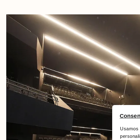
Consen
Usamos c
personali