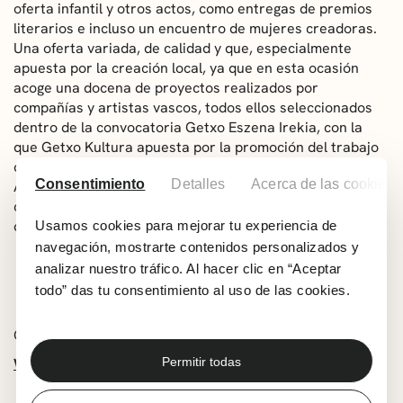
oferta infantil y otros actos, como entregas de premios
literarios e incluso un encuentro de mujeres creadoras.
Una oferta variada, de calidad y que, especialmente
apuesta por la creación local, ya que en esta ocasión
acoge una docena de proyectos realizados por
compañías y artistas vascos, todos ellos seleccionados
dentro de la convocatoria Getxo Eszena Irekia, con la
que Getxo Kultura apuesta por la promoción del trabajo
desarrollado por el sector creativo más cercano.
Consentimiento
Detalles
Acerca de las cookies
Además, en el último cuatrimestre del año se exhibirán
cuatro coproducciones realizadas en colaboración con
diferentes compañías y artistas vascos/as.
Usamos cookies para mejorar tu experiencia de
navegación, mostrarte contenidos personalizados y
Programación completa de Muxikebarri septiembre-
analizar nuestro tráfico. Al hacer clic en “Aceptar
diciembre 2024
todo” das tu consentimiento al uso de las cookies.
Comparte esta noticia:
Whatsapp
Facebook
X
Permitir todas