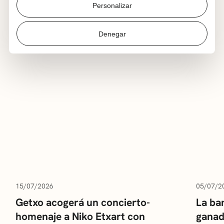
Personalizar
Denegar
ÚLTIMAS NOTICIAS
15/07/2026
05/07/2
Getxo acogerá un concierto-
La ba
homenaje a Niko Etxart con
ganad