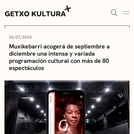
AULAS DE CULTURA
AGENDA
26/07/2024
Muxikebarri acogerá de septiembre a
ALGORTA
MUXIKEBARRI
diciembre una intensa y variada
programación cultural con más de 80
ROMO
CONTACTO
espectáculos
ENTRADAS
AULAS DE CULTURA
BIBLIOTECAS
ESCUELA DE MÚSICA