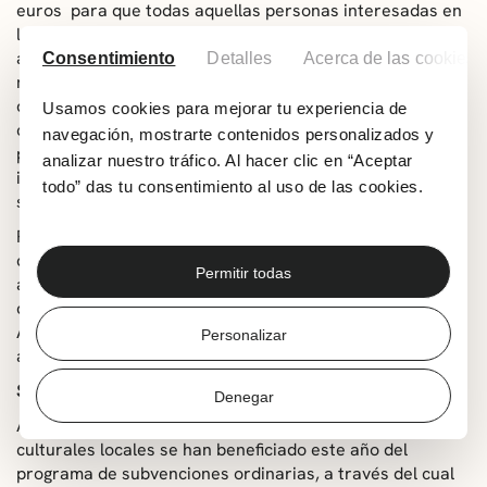
euros para que todas aquellas personas interesadas en
la interpretación musical pueden desarrollar esta
actividad, así como para promocionar y difundir la
Consentimiento
Detalles
Acerca de las cookies
música. La asociación mantiene la actividad de la banda
de música de la Escuela de Música Andrés Isasi, ofrece
Usamos cookies para mejorar tu experiencia de
conciertos tanto en Getxo como en otras localidades y
navegación, mostrarte contenidos personalizados y
propicia la formación a través de ensayos regulares e
analizar nuestro tráfico. Al hacer clic en “Aceptar
intercambio cultural con otras bandas de música
todo” das tu consentimiento al uso de las cookies.
similares.
Por último, Getxo Kultura ha concedido una subvención
de 18.000 euros al coro Ondarreta para hacer frente al
Permitir todas
alquiler temporal de un local. El coro tiene previsto
destinar sus fondos y actividad a la Escuela de Música
Andrés Isasi, una vez finalizadas las obras de
Personalizar
acondicionamiento del edificio.
Subvenciones ordinarias
Denegar
Además de las citadas, ayudas 19 asociaciones
culturales locales se han beneficiado este año del
programa de subvenciones ordinarias, a través del cual