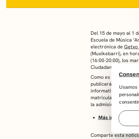
Del 15 de mayo al 1 d
Escuela de Música ‘And
electrónica de
Getxo 
(Muxikebarri), en hor
(16:00-20:00), los ma
Ciudadana y En el Eus
Consen
Como es habitual, la a
publicarán los listad
Usamos c
informativos de la Es
personali
matriculación definit
consentim
la admisión aquellas
Más información (
Comparte esta notici