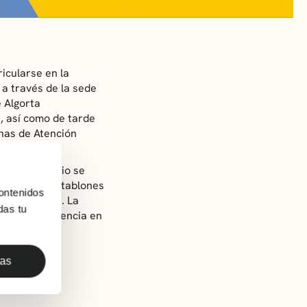
icularse en la
e a través de la sede
 Algorta
s, así como de tarde
inas de Atención
s.
 día 5 de junio se
 como en los tablones
ontenidos
de corrección. La
das tu
niendo preferencia en
das