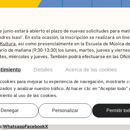
e junio estará abierto el plazo de nuevas solicitudes para matr
res Isasi’. En esta ocasión, la inscripción se realizará on lin
Kultura
, así como presencialmente en la Escuela de Música de
ario de mañana (9:30-13:30) los lunes, martes, jueves y vierne
rtes, miércoles y jueves. También podrá efectuarse en las Ofic
kaltegi Municipal, en los horarios habituales de dichos centro
timiento
Detalles
Acerca de las cookies
signación de plazas se realizará a través de sorteo público. El
os provisionales de admisión tanto en la web de Getxo Kultura
ookies para mejorar tu experiencia de navegación, mostrarte c
cuela de Música. Hasta el 9 de junio, se admitirán solicitudes 
zados y analizar nuestro tráfico. Al hacer clic en “Aceptar todo” 
iva se cerrará una vez se confirmen los horarios de clases, te
iento al uso de las cookies.
 personas empadronadas de Getxo.
ver apartado ‘Información complementaria’)
Denegar
Personalizar
Permitir to
a:
Whatsapp
Facebook
X