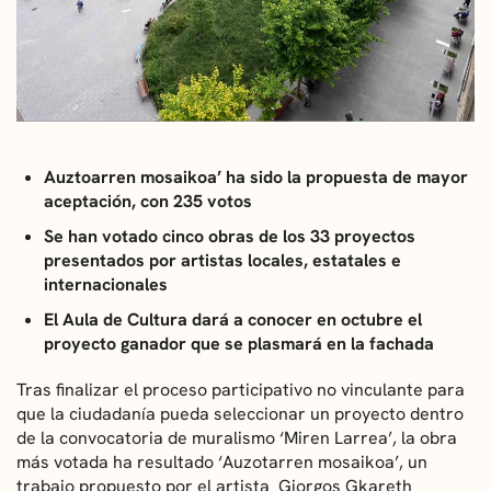
CONVOCATORIAS
NOTICIAS
GETXO KULTURA
Auztoarren mosaikoa’ ha sido la propuesta de mayor
ASOCIACIONES CULTURALES
aceptación, con 235 votos
Se han votado cinco obras de los 33 proyectos
presentados por artistas locales, estatales e
internacionales
El Aula de Cultura dará a conocer en octubre el
proyecto ganador que se plasmará en la fachada
Tras finalizar el proceso participativo no vinculante para
que la ciudadanía pueda seleccionar un proyecto dentro
de la convocatoria de muralismo ‘Miren Larrea’, la obra
más votada ha resultado ‘Auzotarren mosaikoa’, un
trabajo propuesto por el artista Giorgos Gkareth