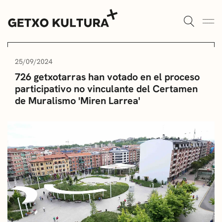
AULAS DE CULTURA
AGENDA
25/09/2024
726 getxotarras han votado en el proceso
ALGORTA
MUXIKEBARRI
participativo no vinculante del Certamen
de Muralismo 'Miren Larrea'
ROMO
CONTACTO
ENTRADAS
AULAS DE CULTURA
BIBLIOTECAS
ESCUELA DE MÚSICA