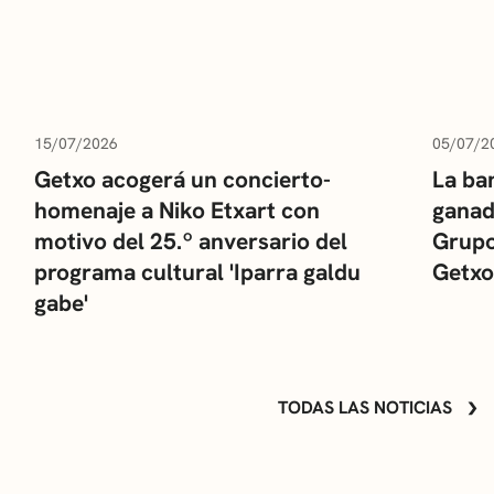
15/07/2026
05/07/2
Getxo acogerá un concierto-
La ba
homenaje a Niko Etxart con
ganad
motivo del 25.º anversario del
Grupo
programa cultural 'Iparra galdu
Getxo
gabe'
TODAS LAS NOTICIAS