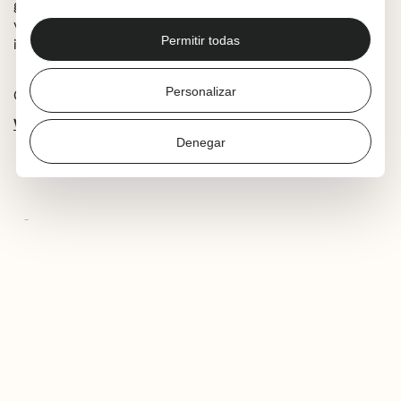
getxotarra interpretará piezas populares del repertorio
vocal vasco, así como otras canciones tradicionales. Las
Permitir todas
invitaciones para esta actuación están agotadas.
Personalizar
Comparte esta noticia:
Whatsapp
Facebook
X
Denegar
ÚLTIMAS NOTICIAS