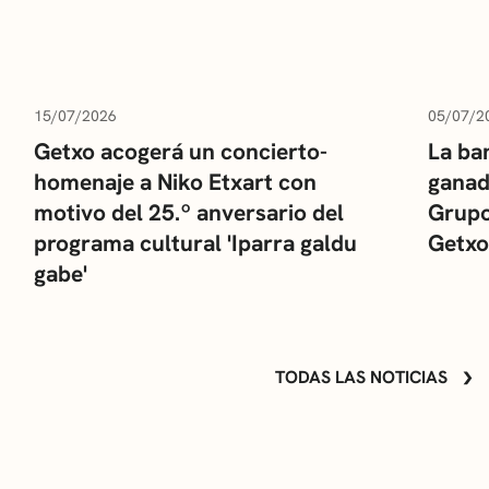
15/07/2026
05/07/2
Getxo acogerá un concierto-
La ba
homenaje a Niko Etxart con
ganad
motivo del 25.º anversario del
Grupo
programa cultural 'Iparra galdu
Getxo
gabe'
TODAS LAS NOTICIAS