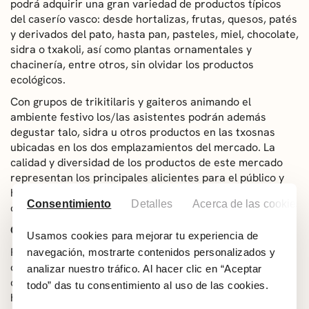
podrá adquirir una gran variedad de productos típicos
del caserío vasco: desde hortalizas, frutas, quesos, patés
y derivados del pato, hasta pan, pasteles, miel, chocolate,
sidra o txakoli, así como plantas ornamentales y
chacinería, entre otros, sin olvidar los productos
ecológicos.
Con grupos de trikitilaris y gaiteros animando el
ambiente festivo los/las asistentes podrán además
degustar talo, sidra u otros productos en las txosnas
ubicadas en los dos emplazamientos del mercado. La
calidad y diversidad de los productos de este mercado
representan los principales alicientes para el público y
hacen de San Lorenzo una de las citas más importantes
Consentimiento
Detalles
Acerca de las cookies
del calendario de mercados de Bizkaia.
Concierto coral
Usamos cookies para mejorar tu experiencia de
Para finalizar la jornada, la coral Biotz-Alai se encargará
navegación, mostrarte contenidos personalizados y
de poner el broche de oro a la festividad de San Lorenzo
analizar nuestro tráfico. Al hacer clic en “Aceptar
con su habitual concierto, que tendrá lugar a las 20:00
todo” das tu consentimiento al uso de las cookies.
horas en Muxikebarri y en el que la agrupación