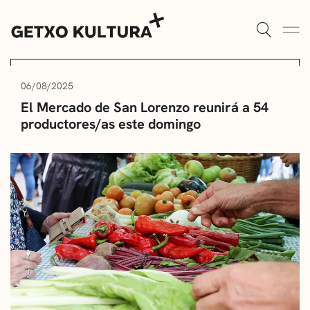
AULAS DE CULTURA
AGENDA
06/08/2025
El Mercado de San Lorenzo reunirá a 54
ALGORTA
MUXIKEBARRI
productores/as este domingo
ROMO
CONTACTO
ENTRADAS
AULAS DE CULTURA
BIBLIOTECAS
ESCUELA DE MÚSICA