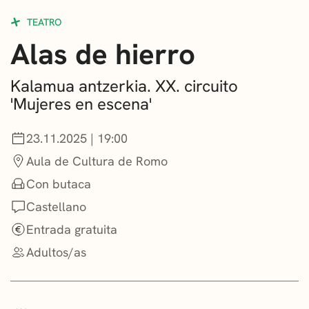
CONVOCATORIAS
TEATRO
Alas de hierro
NOTICIAS
GETXO KULTURA
Kalamua antzerkia. XX. circuito
'Mujeres en escena'
ASOCIACIONES CULTURALES
23.11.2025 | 19:00
Aula de Cultura de Romo
Con butaca
Castellano
Entrada gratuita
Adultos/as