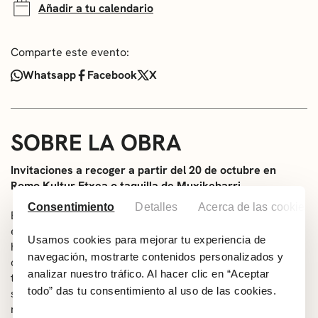
Añadir a tu calendario
Comparte este evento:
Whatsapp
Facebook
X
SOBRE LA OBRA
Invitaciones a recoger a partir del 20 de octubre en
Romo Kultur Etxea o taquilla de Muxikebarri.
Consentimiento
Detalles
Acerca de las cookies
En las entrañas de la tierra minera, donde el polvo
ennegrece el aire y el hierro marca el ritmo de la vida,
Usamos cookies para mejorar tu experiencia de
hubo mujeres que nunca bajaron al pozo… pero cargaron
navegación, mostrarte contenidos personalizados y
con su peso. Ellas, invisibles en los relatos oficiales,
analizar nuestro tráfico. Al hacer clic en “Aceptar
tejieron hogares dignos entre la escasez, empujaron a
todo” das tu consentimiento al uso de las cookies.
sus hijas e hijos hacia la escuela y sostuvieron, con
manos callosas, la esperanza de un futuro distinto.