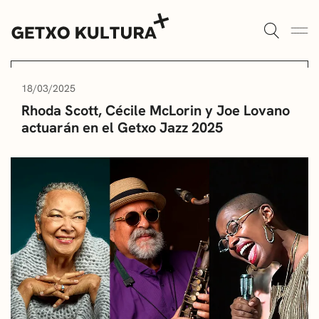
AULAS DE CULTURA
AGENDA
18/03/2025
Rhoda Scott, Cécile McLorin y Joe Lovano
ALGORTA
MUXIKEBARRI
actuarán en el Getxo Jazz 2025
ROMO
CONTACTO
ENTRADAS
AULAS DE CULTURA
BIBLIOTECAS
ESCUELA DE MÚSICA