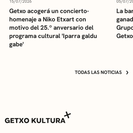
15/07/2026
05/07/2
Getxo acogerá un concierto-
La ba
homenaje a Niko Etxart con
ganad
motivo del 25.º anversario del
Grupo
programa cultural 'Iparra galdu
Getxo
gabe'
TODAS LAS NOTICIAS