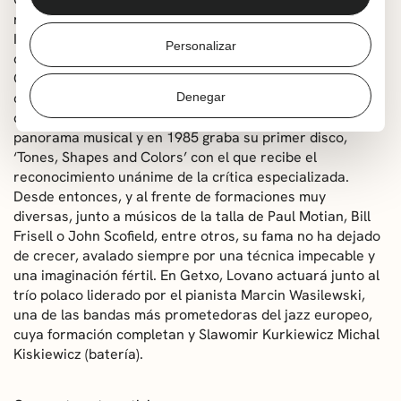
respetados y apreciados de la escena jazzística.
Innovador, espontáneo y gran improvisador, empezó a
Personalizar
despuntar a finales de los años 60 junto a músicos como
George Benson, Woody Herman o Mel Lewis. Tras
colaborar con numerosos artistas, a principio de la
Denegar
década de los 80 empieza a hacerse un nombre en el
panorama musical y en 1985 graba su primer disco,
‘Tones, Shapes and Colors’ con el que recibe el
reconocimiento unánime de la crítica especializada.
Desde entonces, y al frente de formaciones muy
diversas, junto a músicos de la talla de Paul Motian, Bill
Frisell o John Scofield, entre otros, su fama no ha dejado
de crecer, avalado siempre por una técnica impecable y
una imaginación fértil. En Getxo, Lovano actuará junto al
trío polaco liderado por el pianista Marcin Wasilewski,
una de las bandas más prometedoras del jazz europeo,
cuya formación completan y Slawomir Kurkiewicz Michal
Kiskiewicz (batería).