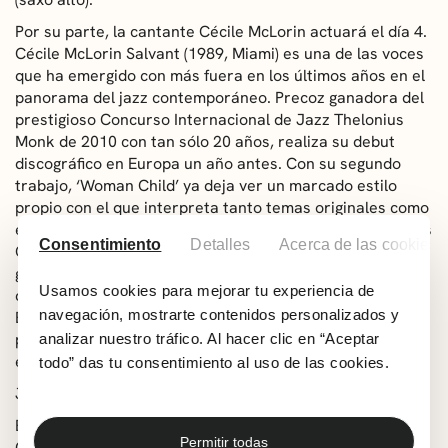
Por su parte, la cantante Cécile McLorin actuará el día 4.
Cécile McLorin Salvant (1989, Miami) es una de las voces
que ha emergido con más fuera en los últimos años en el
panorama del jazz contemporáneo. Precoz ganadora del
prestigioso Concurso Internacional de Jazz Thelonius
Monk de 2010 con tan sólo 20 años, realiza su debut
discográfico en Europa un año antes. Con su segundo
trabajo, ‘Woman Child’ ya deja ver un marcado estilo
propio con el que interpreta tanto temas originales como
estándares, que le valdría una nominación en los premios
Consentimiento
Detalles
Acerca de las cookies
Grammy al Mejor Álbum Vocal de Jazz, premio que
ganaría al siguiente año con ‘From One to Love’, con el
Usamos cookies para mejorar tu experiencia de
que copa los puestos más altos de las listas de jazz en
navegación, mostrarte contenidos personalizados y
Estados Unidos. Desde entonces, no ha dejado de dar
pasos en una carrera fulgurante que le ha llevado a los
analizar nuestro tráfico. Al hacer clic en “Aceptar
escenarios internacionales más prestigiosos.
todo” das tu consentimiento al uso de las cookies.
Joe Lovano
El día 5, sábado, subirá al escenario Joe Lovano (1952,
Permitir todas
Cleveland) uno de los saxofonistas tenores más