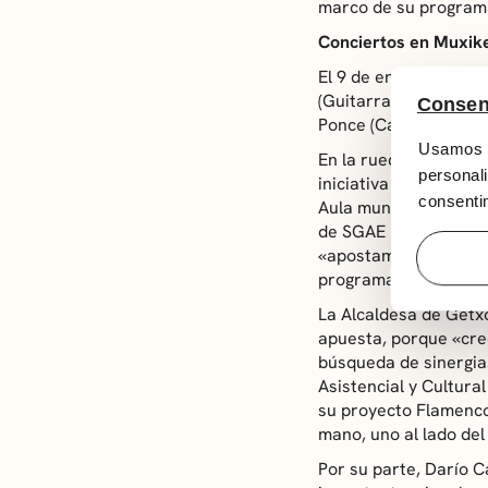
marco de su program
Conciertos en Muxik
El 9 de enero el cicl
(Guitarra), que actua
Consen
Ponce (Cante) y Manue
Usamos c
En la rueda de prensa
personali
iniciativa han explic
consentim
Aula municipal de Cul
de SGAE Euskadi, Jos
«apostamos por este g
programación».
La Alcaldesa de Getx
apuesta, porque «cre
búsqueda de sinergia
Asistencial y Cultura
su proyecto
Flamenco
mano, uno al lado del 
Por su parte, Darío C