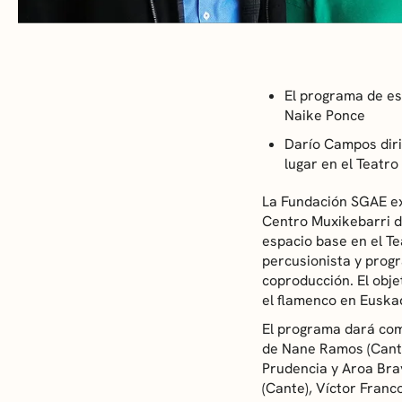
El programa de es
Naike Ponce
Darío Campos diri
lugar en el Teatr
La Fundación SGAE ex
Centro Muxikebarri de
espacio base en el Te
percusionista y prog
coproducción. El obje
el flamenco en Euskad
El programa dará com
de Nane Ramos (Cante
Prudencia y Aroa Bra
(Cante), Víctor Franc