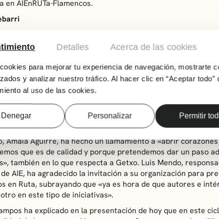
a en AIEnRUTa-Flamencos.
ebarri
o llega a Muxikebarri de la mano de Alicia Morales (Cante) y An
rán en la sala Ereaga. Dos semanas después, el día 23, será el
timiento
Detalles
Acerca de las cookies
l Cazas (Guitarra).
ookies para mejorar tu experiencia de navegación, mostrarte c
 ofrecida esta mañana en el centro cultural bilbaíno, los resp
zados y analizar nuestro tráfico. Al hacer clic en “Aceptar todo” 
ado que, por primera vez, se incorporan a la misma en calidad 
iento al uso de las cookies.
tura de Getxo y AIE Asociación de Artistas, Intérpretes o Ejecu
eba Palacios, ha explicado que «para nosotros es un doble ret
énero a nivel de Euskadi y porque intentamos situar a la muj
Denegar
Personalizar
Permitir to
o, Amaia Aguirre, ha hecho un llamamiento a «abrir corazones
emos que es de calidad y porque pretendemos dar un paso ad
s», también en lo que respecta a Getxo. Luis Mendo, responsa
l de AIE, ha agradecido la invitación a su organización para pr
s en Ruta
, subrayando que «ya es hora de que autores e inté
otro en este tipo de iniciativas».
ampos ha explicado en la presentación de hoy que en este cic