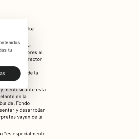
tonia Jiménez
 turno de Naike
ontenidos
onsables de la
das tu
de colaboradores el
tantes. El director
o», ya que
er como eje de la
das
 y mentes» ante esta
elante en la
ble del Fondo
esentar y desarrollar
rpretes vayan de la
lo “es especialmente