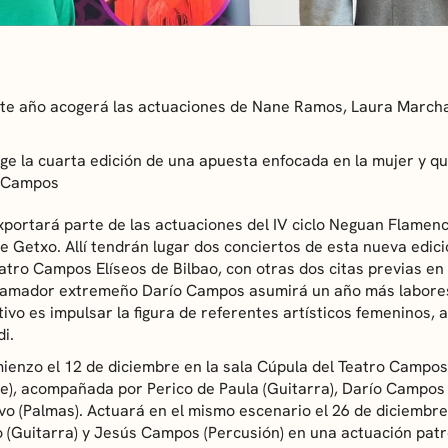
te año acogerá las actuaciones de Nane Ramos, Laura Marchal
ge la cuarta edición de una apuesta enfocada en la mujer y q
o Campos
portará parte de las actuaciones del IV ciclo Neguan Flamen
 Getxo. Allí tendrán lugar dos conciertos de esta nueva edic
atro Campos Elíseos de Bilbao, con otras dos citas previas en
ramador extremeño Darío Campos asumirá un año más labores
tivo es impulsar la figura de referentes artísticos femeninos
i.
ienzo el 12 de diciembre en la sala Cúpula del Teatro Campos
), acompañada por Perico de Paula (Guitarra), Darío Campos (
vo (Palmas). Actuará en el mismo escenario el 26 de diciembr
o (Guitarra) y Jesús Campos (Percusión) en una actuación patr