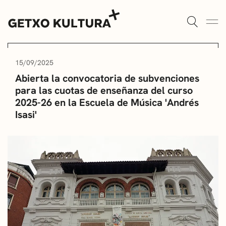
AULAS DE CULTURA
AGENDA
15/09/2025
Abierta la convocatoria de subvenciones
ALGORTA
MUXIKEBARRI
para las cuotas de enseñanza del curso
2025-26 en la Escuela de Música 'Andrés
ROMO
CONTACTO
Isasi'
ENTRADAS
AULAS DE CULTURA
BIBLIOTECAS
ESCUELA DE MÚSICA