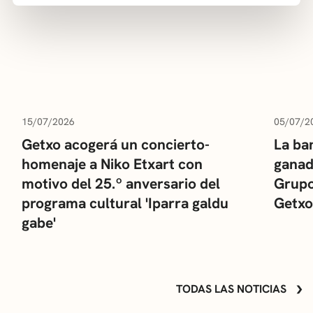
15/07/2026
05/07/2
Getxo acogerá un concierto-
La ba
homenaje a Niko Etxart con
ganad
motivo del 25.º anversario del
Grupo
programa cultural 'Iparra galdu
Getxo
gabe'
TODAS LAS NOTICIAS