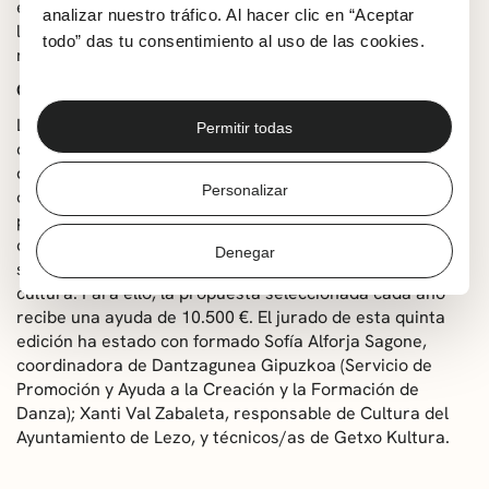
experiencia en disciplinas como la acrobacia, la danza,
analizar nuestro tráfico. Al hacer clic en “Aceptar
los malabares, el trapecio, las telas aéreas o el mano a
todo” das tu consentimiento al uso de las cookies.
mano.
Quinta edición de la residencia
La residencia ‘Juana Bizkarra’ pretende apoyar al sector
Permitir todas
cultural vasco facilitando su espacio, recursos y una
dotación económica para la producción y montaje de
Personalizar
obras teatrales, coreográficas, escénicas o
performativas, a la par que quiere acercar el proceso
creativo a la ciudadanía getxotarra, con el fin de mejorar
Denegar
su conocimiento, experiencia y participación en la
cultura. Para ello, la propuesta seleccionada cada año
recibe una ayuda de 10.500 €. El jurado de esta quinta
edición ha estado con formado Sofía Alforja Sagone,
coordinadora de Dantzagunea Gipuzkoa (Servicio de
Promoción y Ayuda a la Creación y la Formación de
Danza); Xanti Val Zabaleta, responsable de Cultura del
Ayuntamiento de Lezo, y técnicos/as de Getxo Kultura.