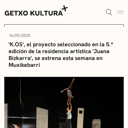
AULAS DE CULTURA
AGENDA
16/09/2025
'K.OS', el proyecto seleccionado en la 5.ª
ALGORTA
MUXIKEBARRI
edición de la residencia artística 'Juana
Bizkarra', se estrena esta semana en
ROMO
CONTACTO
Muxikebarri
ENTRADAS
AULAS DE CULTURA
BIBLIOTECAS
ESCUELA DE MÚSICA