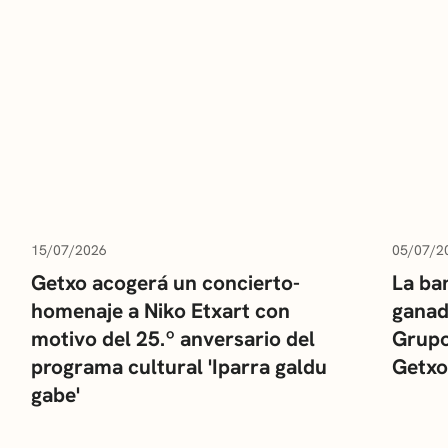
15/07/2026
05/07/2
Getxo acogerá un concierto-
La ba
homenaje a Niko Etxart con
ganad
motivo del 25.º anversario del
Grupo
programa cultural 'Iparra galdu
Getxo
gabe'