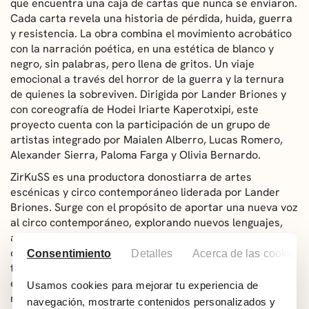
que encuentra una caja de cartas que nunca se enviaron.
Cada carta revela una historia de pérdida, huida, guerra
y resistencia. La obra combina el movimiento acrobático
con la narración poética, en una estética de blanco y
negro, sin palabras, pero llena de gritos. Un viaje
emocional a través del horror de la guerra y la ternura
de quienes la sobreviven. Dirigida por Lander Briones y
con coreografía de Hodei Iriarte Kaperotxipi, este
proyecto cuenta con la participación de un grupo de
artistas integrado por Maialen Alberro, Lucas Romero,
Alexander Sierra, Paloma Farga y Olivia Bernardo.
ZirKuSS es una productora donostiarra de artes
escénicas y circo contemporáneo liderada por Lander
Briones. Surge con el propósito de aportar una nueva voz
al circo contemporáneo, explorando nuevos lenguajes,
asumiendo riesgos y apostando por la emoción para
crear espectáculos que sorprenden y conectan con todo
Consentimiento
Detalles
Acerca de las cookies
tipo de públicos. Sus trabajos, entre los que se
encuentran ‘Sustrai’ y ‘Hazia’, reúnen a artistas locales,
Usamos cookies para mejorar tu experiencia de
nacionales e internacionales con amplias trayectorias y
navegación, mostrarte contenidos personalizados y