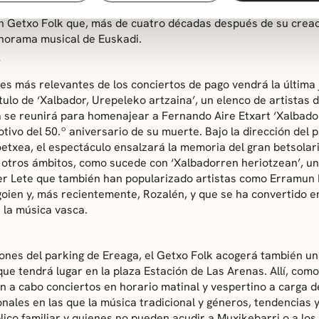
Getxo Kultura ofrecerá al público la posibilidad de disfrutar s
n Getxo Folk que, más de cuatro décadas después de su creac
anorama musical de Euskadi.
r
es más relevantes de los conciertos de pago vendrá la última 
tulo de ‘Xalbador, Urepeleko artzaina’, un elenco de artistas d
 se reunirá para homenajear a Fernando Aire Etxart ‘Xalbador’
tivo del 50.º aniversario de su muerte. Bajo la dirección del 
etxea, el espectáculo ensalzará la memoria del gran betsolari
 otros ámbitos, como sucede con ‘Xalbadorren heriotzean’, u
er Lete que también han popularizado artistas como Erramun 
oien y, más recientemente, Rozalén, y que se ha convertido e
la música vasca.
iones del parking de Ereaga, el Getxo Folk acogerá también u
que tendrá lugar en la plaza Estación de Las Arenas. Allí, com
án a cabo conciertos en horario matinal y vespertino a carga 
onales en las que la música tradicional y géneros, tendencias y
ico familiar y quienes no pueden acudir a Muxikebarri o a los