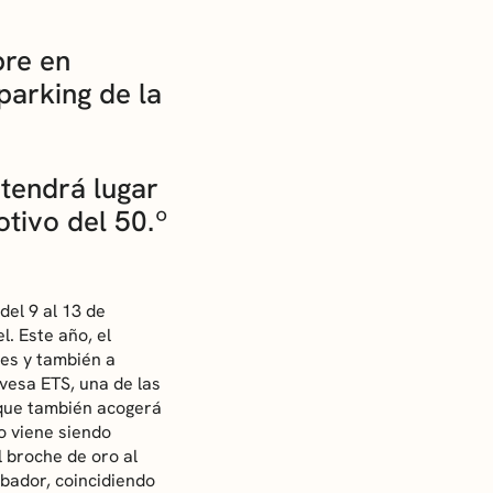
bre en
parking de la
 tendrá lugar
tivo del 50.º
del 9 al 13 de
. Este año, el
es y también a
vesa ETS, una de las
 que también acogerá
o viene siendo
l broche de oro al
lbador, coincidiendo