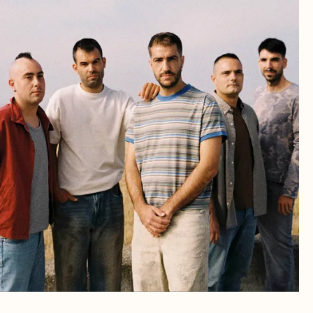
RA
 CULTURALES