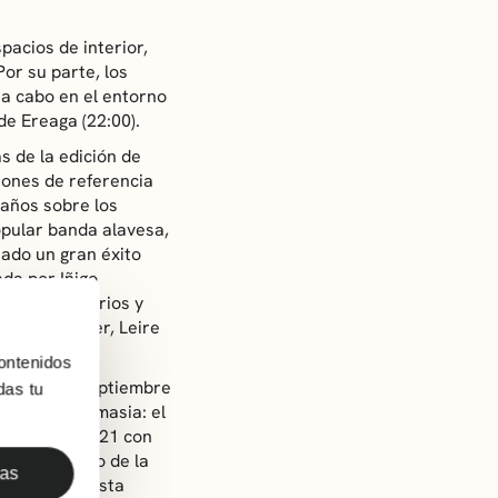
pacios de interior,
or su parte, los
 a cabo en el entorno
de Ereaga (22:00).
 de la edición de
iones de referencia
 años sobre los
popular banda alavesa,
ado un gran éxito
ada por Iñigo
lenar auditorios y
tz eta Maider, Leire
ontenidos
, el 12 de septiembre
das tu
 por antonomasia: el
ya hizo en 2021 con
as con motivo de la
das
enario. En esta