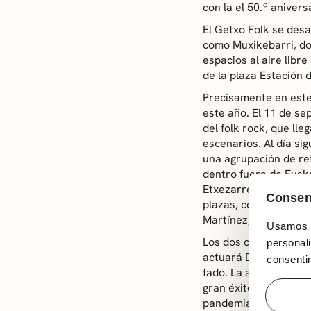
con la el 50.º anivers
El Getxo Folk se desa
como Muxikebarri, don
espacios al aire libr
de la plaza Estación d
Precisamente en este
este año. El 11 de se
del folk rock, que ll
escenarios. Al día si
una agrupación de re
dentro fuera de Euska
Etxezarreta ha conseg
Consen
plazas, colaborando c
Martínez, Süne, Alfre
Usamos c
Los dos conciertos c
personali
actuará Dulce Pontes
consentim
fado. La artista lusa
gran éxito. En aquell
pandemia, como tambi