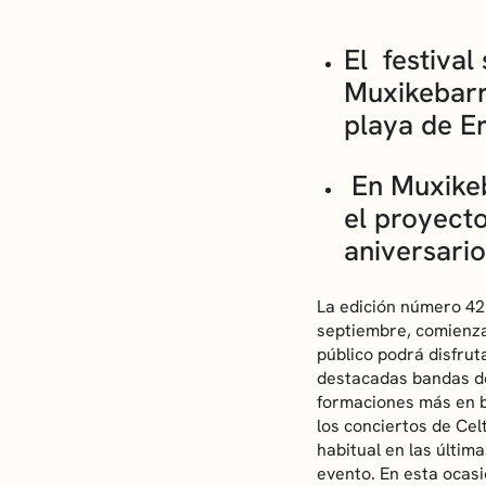
El festival
Muxikebarri
playa de E
En Muxikeba
el proyecto
aniversario
La edición número 42 
septiembre, comienza 
público podrá disfru
destacadas bandas de 
formaciones más en bo
los conciertos de Cel
habitual en las últim
evento. En esta ocasi