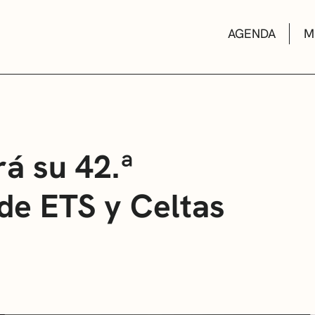
AGENDA
M
AULAS DE CUL
á su 42.ª
de ETS y Celtas
BIBLIOTECAS
ESCUELA DE M
CONVOCATORI