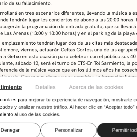
ario de su fallecimiento.
rrollará en tres escenarios diferentes, llevando la música a es
de tendrán lugar los conciertos de abono a las 20:00 horas. P
e acogerán la programación de entrada gratuita, que se llevará
e Las Arenas (13:00 y 18:00 horas) y en el parking de la playa 
 emplazamiento tendrán lugar dos de las citas más destacadas
ptiembre, viernes, actuarán Celtas Cortos, una de las agrupac
ega a Getxo en esta ocasión para celebrar con el público sus 40
guiente, sábado 12, será el turno de ETS-En Tol Sarmiento, la 
ferencia de la música vasca que en los últimos años ha cosech
l Herria. Con nueve discos a sus espaldas, la formación lider
uido hacerse con un lugar destacado en la escena musical y l
timiento
Detalles
Acerca de las cookies
on artistas y bandas como Luz Casal, Búhos, Josu Zabala, Alai
d, Eñaut Elorrieta, Green Valley, Dupla y Maren Entre otros.
ookies para mejorar tu experiencia de navegación, mostrarte c
errados para Muxikebarri tienen también nombres propios. Así
zados y analizar nuestro tráfico. Al hacer clic en “Aceptar todo” 
, una de las figuras más representativas del género portugués
iento al uso de las cookies.
 vuelve al centro getxotarra para acercarnos su música, como 
a ocasión, el concierto se vio limitado por las medidas impuest
Denegar
Personalizar
Permitir to
én sucedió el año anterior con Celtas Cortos en el mismo esc