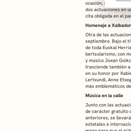
ocasión, sin embargo, 
dos actuaciones en u
cita obligada en el p
Homenaje a Xalbado
Otra de las actuacion
septiembre. Bajo el tí
de toda Euskal Herria
bertsolarismo, con mo
y músico Joxan Goiko
trasciende también a
en su honor por Xabi
Lertxundi, Anne Etxeg
más emblemáticos de 
Música en la calle
Junto con las actuac
de carácter gratuito 
anteriores, se llevar
estatales e internaci
mano para que el públ