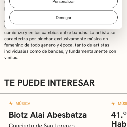
repertorio y el ska de Akatz con sus ritmos jamaicanos
Personalizar
pondrá el perfecto broche final al fin de semana musical.
Denegar
Además, contaremos con la presencia de DJ Lady
Grumpy que amenizará cada jornada del festival al
comienzo y en los cambios entre bandas. La artista se
caracteriza por pinchar exclusivamente música en
femenino de todo género y época, tanto de artistas
individuales como de bandas, y fundamentalmente con
vinilos.
TE PUEDE INTERESAR
MÚSICA
MÚS
Biotz Alai Abesbatza
41.º
Hab
Concierto de San Lorenzo