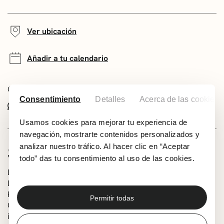
Ver ubicación
Añadir a tu calendario
Comparte este evento:
Consentimiento
Detalles
Acerca de las cookies
Whatsapp
Facebook
X
Usamos cookies para mejorar tu experiencia de
navegación, mostrarte contenidos personalizados y
analizar nuestro tráfico. Al hacer clic en “Aceptar
SOBRE LAS BANDAS
todo” das tu consentimiento al uso de las cookies.
La programación de la última jornada del festival Getxo
Live acogerá conciertos para disfrutar en familia. Rock &
Kids nos traerán sus versiones de clásicos del rock,
Permitir todas
German Jauregui nos acercará los ritmos de su
inseparable guitarra y una dulce voz ofrecerá su último