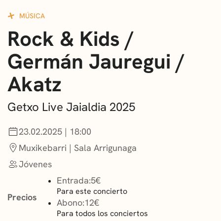
CONVOCATORIAS
MÚSICA
Rock & Kids /
NOTICIAS
Germán Jauregui /
GETXO KULTURA
Akatz
ASOCIACIONES CULTURALES
Getxo Live Jaialdia 2025
23.02.2025 | 18:00
Muxikebarri | Sala Arrigunaga
Jóvenes
Entrada:
5€
Para este concierto
Precios
Abono:
12€
Para todos los conciertos