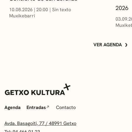
2026
10.08.2026
|
20:00
Sin texto
Muxikebarri
03.09.2
Muxikeb
VER AGENDA
Agenda
Entradas
Contacto
Avda. Basagoiti, 77 / 48991 Getxo
Tel: 94 466 01 23