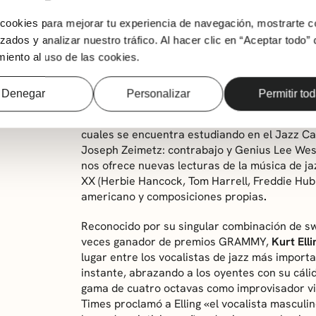
ookies para mejorar tu experiencia de navegación, mostrarte c
zados y analizar nuestro tráfico. Al hacer clic en “Aceptar todo” 
iento al uso de las cookies.
Víctor Carrascosa
(Barcelona) a sus 19 años 
fruto del más profundo amor, admiración y pas
Denegar
Personalizar
Permitir to
como lenguaje vivo y la interacción entre mú
Víctor está integrada por tres excepcionales
cuales se encuentra estudiando en el Jazz Cam
Joseph Zeimetz: contrabajo y Genius Lee Wesl
nos ofrece nuevas lecturas de la música de jaz
XX (Herbie Hancock, Tom Harrell, Freddie Hu
americano y composiciones propias
.
Reconocido por su singular combinación de swi
veces ganador de premios GRAMMY,
Kurt Elli
lugar entre los vocalistas de jazz más import
instante, abrazando a los oyentes con su cáli
gama de cuatro octavas como improvisador vi
Times proclamó a Elling «el vocalista masculi