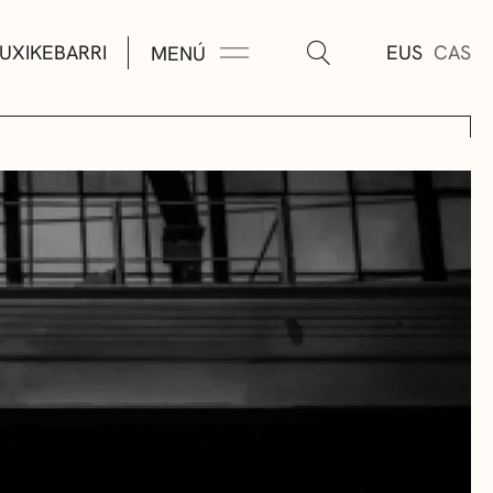
UXIKEBARRI
EUS
CAS
MENÚ
TURA
ÚSICA
AS