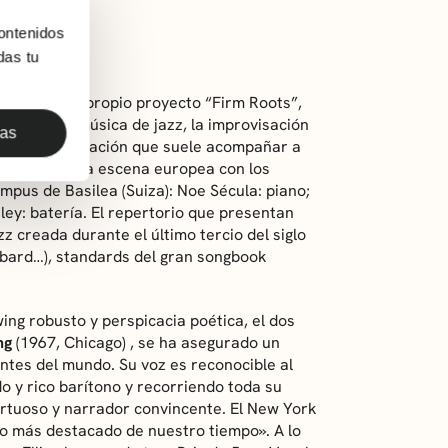
ontenidos
das tu
presenta su propio proyecto “Firm Roots”,
ión por la música de jazz, la improvisación
das
sicos. La formación que suele acompañar a
 músicos de la escena europea con los
pus de Basilea (Suiza): Noe Sécula: piano;
ey: batería. El repertorio que presentan
z creada durante el último tercio del siglo
bbard…), standards del gran songbook
ng robusto y perspicacia poética, el dos
ng
(1967, Chicago) , se ha asegurado un
antes del mundo. Su voz es reconocible al
do y rico barítono y recorriendo toda su
rtuoso y narrador convincente. El New York
no más destacado de nuestro tiempo». A lo