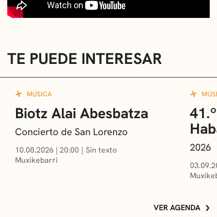
TE PUEDE INTERESAR
MÚSICA
MÚS
Biotz Alai Abesbatza
41.º
Hab
Concierto de San Lorenzo
2026
10.08.2026
|
20:00
Sin texto
Muxikebarri
03.09.2
Muxikeb
VER AGENDA