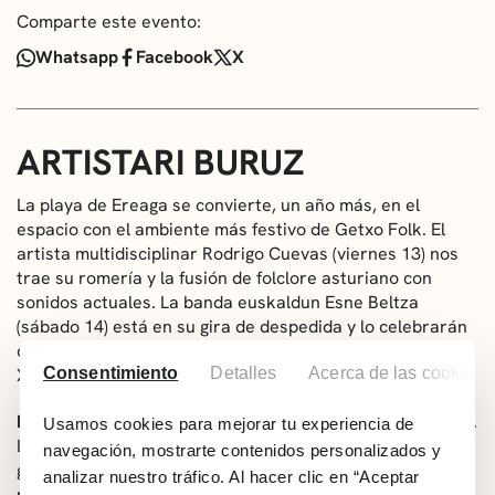
Comparte este evento:
Whatsapp
Facebook
X
ARTISTARI BURUZ
La playa de Ereaga se convierte, un año más, en el
espacio con el ambiente más festivo de Getxo Folk. El
artista multidisciplinar Rodrigo Cuevas (viernes 13) nos
trae su romería y la fusión de folclore asturiano con
sonidos actuales. La banda euskaldun Esne Beltza
(sábado 14) está en su gira de despedida y lo celebrarán
con música reggae, ska y hip-hop junto con la trikitixa de
Consentimiento
Detalles
Acerca de las cookies
Xabier Solano.
Esne Beltza
es un grupo musical creado en Euskal Herria.
Usamos cookies para mejorar tu experiencia de
La idea de crear grupo la tuvo Xabi Solano, durante su
navegación, mostrarte contenidos personalizados y
gira con Fermín Muguruza. El nombre de la banda
analizar nuestro tráfico. Al hacer clic en “Aceptar
proviene de una paradoja propuesta por Fermin