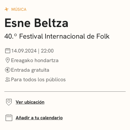
CONVOCATORIAS
MÚSICA
Esne Beltza
NOTICIAS
GETXO KULTURA
40.º Festival Internacional de Folk
ASOCIACIONES CULTURALES
14.09.2024 | 22:00
Ereagako hondartza
Entrada gratuita
Para todos los públicos
Ver ubicación
Añadir a tu calendario