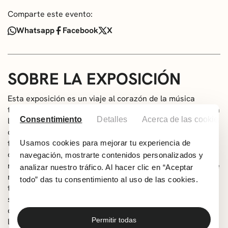
Comparte este evento:
Whatsapp
Facebook
X
SOBRE LA EXPOSICIÓN
Esta exposición es un viaje al corazón de la música
tradicional de Bizkaia, un recorrido que rinde homenaje a
Consentimiento
Detalles
Acerca de las cookies
los mitos que han marcado su historia. Nos centramos en
cinco instrumentos esenciales de la música popular: el
txistu, el soinu-txiki o trikitixa, el pandero, la alboka y la
Usamos cookies para mejorar tu experiencia de
dulzaina. Hemos seleccionado tres intérpretes
navegación, mostrarte contenidos personalizados y
representativos de cada uno de ellos, conscientes de que
analizar nuestro tráfico. Al hacer clic en “Aceptar
no están todos los que son, y que muchos otros músicos
todo” das tu consentimiento al uso de las cookies.
también merecerían estar aquí. Os invitamos a
sumergiros en este mundo de sonidos y recuerdos, a
descubrir la esencia de estos mitos y a revivir las
Permitir todas
leyendas que, de generación en generación, han tejido la