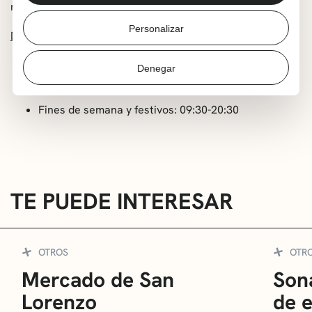
rica trama de nuestra identidad musical.
Personalizar
Descarga el catálogo de la exposición
Sala de exposiciones de RKE
Denegar
Lunes a viernes: 8:00-22:00
Fines de semana y festivos: 09:30-20:30
TE PUEDE INTERESAR
OTROS
OTR
Mercado de San
Sona
Lorenzo
de 