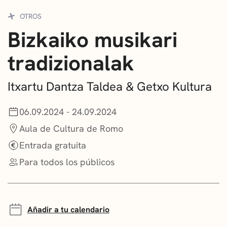
CONVOCATORIAS
OTROS
Bizkaiko musikari
NOTICIAS
tradizionalak
GETXO KULTURA
ASOCIACIONES CULTURALES
Itxartu Dantza Taldea & Getxo Kultura
06.09.2024 - 24.09.2024
Aula de Cultura de Romo
Entrada gratuita
Para todos los públicos
Añadir a tu calendario