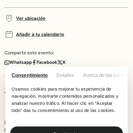
Ver ubicación
Añadir a tu calendario
Comparte este evento:
Whatsapp
Facebook
X
Consentimiento
Detalles
Acerca de las cookies
SOBRE LA OBRA
Usamos cookies para mejorar tu experiencia de
navegación, mostrarte contenidos personalizados y
Idioma: sin texto.
analizar nuestro tráfico. Al hacer clic en “Aceptar
60 min.
todo” das tu consentimiento al uso de las cookies.
La compañía getxotarra nos propone un viaje de tres
piezas de danza contemporánea. La primera de ellas nos