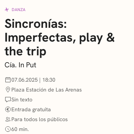
CONVOCATORIAS
DANZA
Sincronías:
NOTICIAS
Imperfectas, play &
GETXO KULTURA
the trip
ASOCIACIONES CULTURALES
Cía. In Put
07.06.2025 | 18:30
Plaza Estación de Las Arenas
Sin texto
Entrada gratuita
Para todos los públicos
60 min.