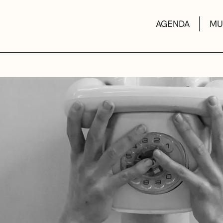
AGENDA
MU
KULTUR ETXEA
LIBURUTEGIAK
MUSIKA ESKOL
DEIALDIAK