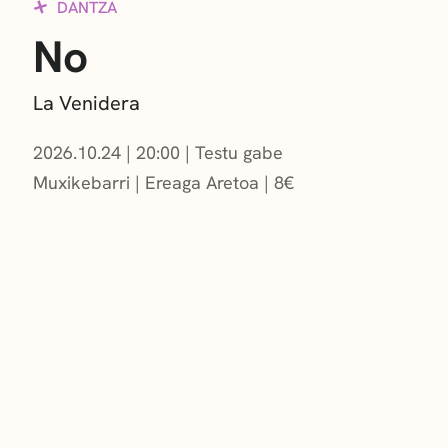
DANTZA
No
La Venidera
2026.10.24
|
20:00
Testu gabe
Muxikebarri
|
Ereaga Aretoa
8
€