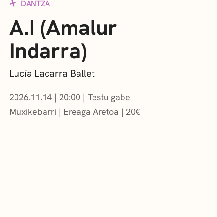
DANTZA
A.I (Amalur
Indarra)
Lucía Lacarra Ballet
2026.11.14
|
20:00
Testu gabe
Muxikebarri
|
Ereaga Aretoa
20
€