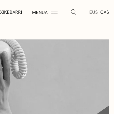
XIKEBARRI
EUS
CAS
MENUA
K
A