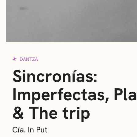
DANTZA
Sincronías:
Imperfectas, Pl
& The trip
Cía. In Put