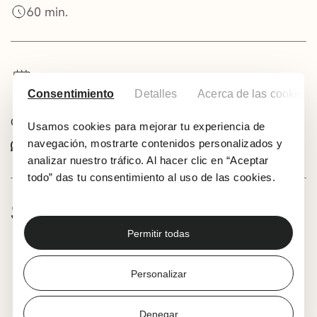
60 min.
Añadir a tu calendario
Consentimiento
Detalles
Acerca de las cookies
Comparte este evento:
Usamos cookies para mejorar tu experiencia de
navegación, mostrarte contenidos personalizados y
Whatsapp
Facebook
X
analizar nuestro tráfico. Al hacer clic en “Aceptar
todo” das tu consentimiento al uso de las cookies.
SOBRE LA ACTIVIDAD
Permitir todas
3-6 años. Los/as niños/as deberán ir
acompañados/as de una persona adulta.
Un programa de cortometrajes seleccionados
Personalizar
especialmente para la edad temprana donde al
comienzo de la sesión, una cine exploradora los
Denegar