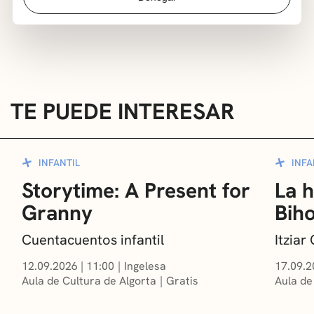
guiará por la historia del cine, la música, las
diferentes técnicas…
TE PUEDE INTERESAR
INFANTIL
INFA
Storytime: A Present for
La h
Granny
Bih
Cuentacuentos infantil
Itzia
12.09.2026
|
11:00
Ingelesa
17.09.2
Aula de Cultura de Algorta
Gratis
Aula de