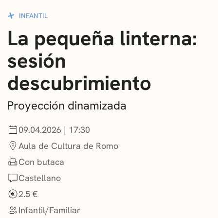
CONVOCATORIAS
INFANTIL
La pequeña linterna:
NOTICIAS
sesión
GETXO KULTURA
descubrimiento
ASOCIACIONES CULTURALES
Proyección dinamizada
09.04.2026 | 17:30
Aula de Cultura de Romo
Con butaca
Castellano
2.5 €
Infantil/Familiar