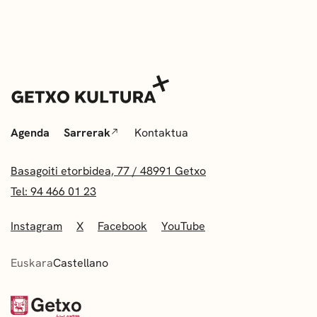
Agenda
Sarrerak
Kontaktua
Basagoiti etorbidea, 77 / 48991 Getxo
Tel: 94 466 01 23
Instagram
X
Facebook
YouTube
Euskara
Castellano