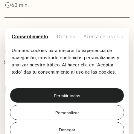
60 min.
Gehitu zure egutegira
Consentimiento
Detalles
Acerca de las cookies
Usamos cookies para mejorar tu experiencia de
Partekatu ekitaldi hau:
navegación, mostrarte contenidos personalizados y
Whatsapp
Facebook
X
analizar nuestro tráfico. Al hacer clic en “Aceptar
todo” das tu consentimiento al uso de las cookies.
EKINTZARI BURUZ
Permitir todas
3-6 urte. Haurrek heldu batekin joan beharko dute.
Bereziki adin goiztiarrerako aukeratutako film
Personalizar
laburren programa bat, non, saioaren hasieran,
zinema esploratzaile batek zinemaren historian,
musikan, tekniketan… gidatuko dituen.
Denegar