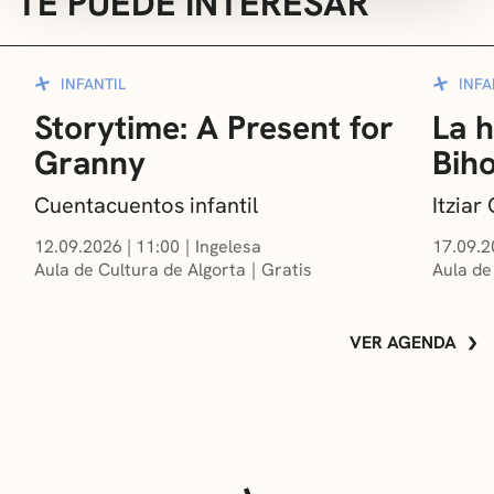
TE PUEDE INTERESAR
INFANTIL
INFA
Storytime: A Present for
La h
Granny
Bih
Cuentacuentos infantil
Itzia
12.09.2026
|
11:00
Ingelesa
17.09.2
Aula de Cultura de Algorta
Gratis
Aula de
VER AGENDA