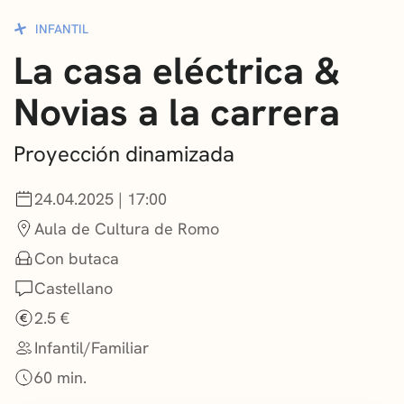
CONVOCATORIAS
INFANTIL
La casa eléctrica &
NOTICIAS
Novias a la carrera
GETXO KULTURA
ASOCIACIONES CULTURALES
Proyección dinamizada
24.04.2025 | 17:00
Aula de Cultura de Romo
Con butaca
Castellano
2.5 €
Infantil/Familiar
60 min.