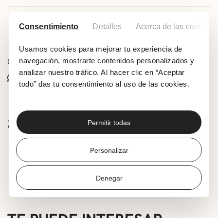
Consentimiento
Detalles
Acerca de las cookies
Añadir a tu calendario
Usamos cookies para mejorar tu experiencia de
navegación, mostrarte contenidos personalizados y
Comparte este evento:
analizar nuestro tráfico. Al hacer clic en “Aceptar
Whatsapp
Facebook
X
todo” das tu consentimiento al uso de las cookies.
SOBRE LA ACTIVIDAD
Permitir todas
6-11 años
Personalizar
Proyección dinamizada con pianista en directo.
Denegar