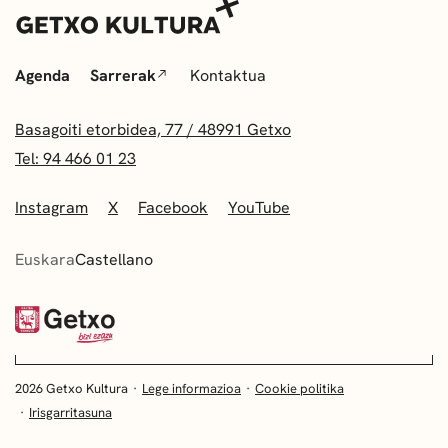
Agenda
Sarrerak
Kontaktua
Basagoiti etorbidea, 77 / 48991 Getxo
Tel: 94 466 01 23
Instagram
X
Facebook
YouTube
Euskara
Castellano
2026 Getxo Kultura
Lege informazioa
Cookie politika
Irisgarritasuna
EUSKARA
CASTELLANO