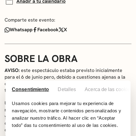
Añadir a tu calendario
Comparte este evento:
Whatsapp
Facebook
X
SOBRE LA OBRA
AVISO:
este espectáculo estaba previsto inicialmente
para el 6 de junio pero, debido a cuestiones ajenas a la
organización, finalmente se retrasará una semana y
Consentimiento
Detalles
Acerca de las cookies
tendrá lugar el
13 de junio
.
Una tragicomedia que mezcla humor absurdo y
Usamos cookies para mejorar tu experiencia de
momentos de tensión, explorando el amor, la maternidad
navegación, mostrarte contenidos personalizados y
y los cuidados. La vida de una pareja se ve sacudida
analizar nuestro tráfico. Al hacer clic en “Aceptar
cuando la mujer se entera de que su madre se mudará
todo” das tu consentimiento al uso de las cookies.
con ellos. Entre risas y reflexiones, se enfrentan al caos