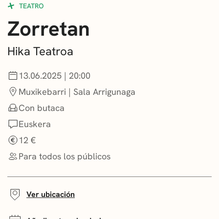
TEATRO
CONVOCATORIAS
Zorretan
NOTICIAS
Hika Teatroa
GETXO KULTURA
13.06.2025 | 20:00
ASOCIACIONES CULTURALES
Muxikebarri | Sala Arrigunaga
Con butaca
Euskera
12 €
Para todos los públicos
Ver ubicación