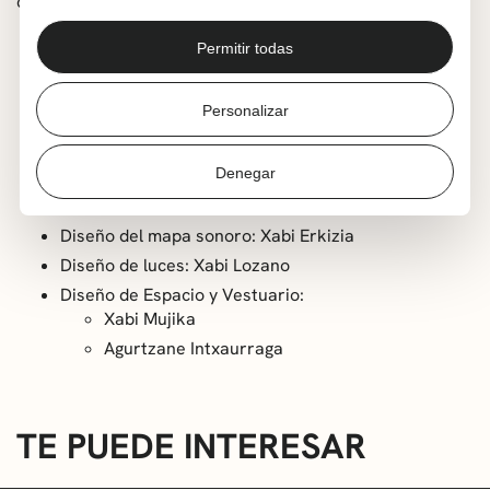
de su hogar y a los fantasmas del pasado.
Autor y Directora: Agurtzane Intxaurraga
Permitir todas
Ayudante de dirección: Miren Gojenola
Intérpretes:
Personalizar
Miren Gaztañaga
Jabi Barandiaran
Denegar
Iñake Irastorza
Diseño del mapa sonoro: Xabi Erkizia
Diseño de luces: Xabi Lozano
Diseño de Espacio y Vestuario:
Xabi Mujika
Agurtzane Intxaurraga
TE PUEDE INTERESAR