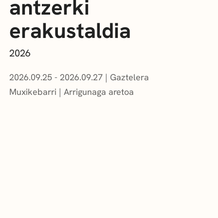
antzerki
erakustaldia
2026
2026.09.25 - 2026.09.27
Gaztelera
Muxikebarri
|
Arrigunaga aretoa