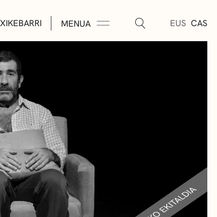
XIKEBARRI
EUS
CAS
MENUA
K
A