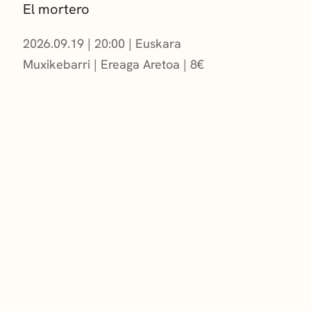
El mortero
2026.09.19
|
20:00
Euskara
Muxikebarri
|
Ereaga Aretoa
8
€