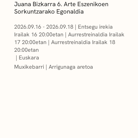
Juana Bizkarra 6. Arte Eszenikoen
Sorkuntzarako Egonaldia
2026.09.16 - 2026.09.18
|
Entsegu irekia
Irailak 16 20:00etan
|
Aurrestreinaldia Irailak
17 20:00etan
|
Aurrestreinaldia Irailak 18
20:00etan
Euskara
Muxikebarri
|
Arrigunaga aretoa