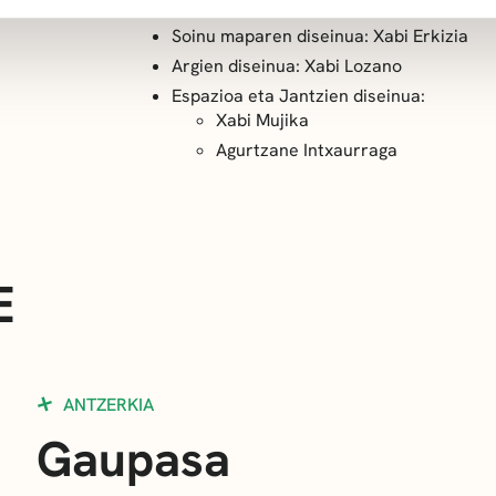
Soinu maparen diseinua: Xabi Erkizia
Argien diseinua: Xabi Lozano
Espazioa eta Jantzien diseinua:
Xabi Mujika
Agurtzane Intxaurraga
E
ANTZERKIA
Gaupasa