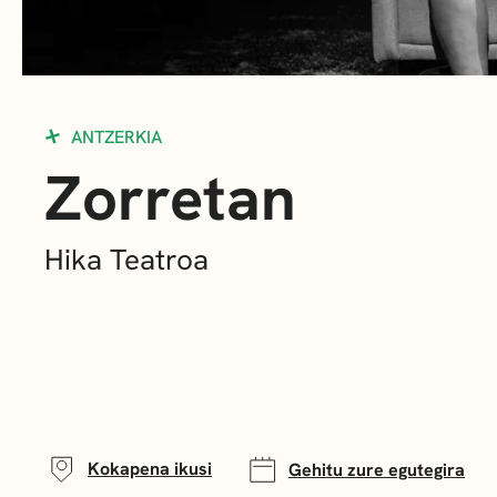
ANTZERKIA
Zorretan
Hika Teatroa
Kokapena ikusi
Gehitu zure egutegira