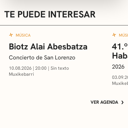
TE PUEDE INTERESAR
MÚSICA
MÚS
Biotz Alai Abesbatza
41.º
Hab
Concierto de San Lorenzo
2026
10.08.2026
|
20:00
Sin texto
Muxikebarri
03.09.2
Muxikeb
VER AGENDA