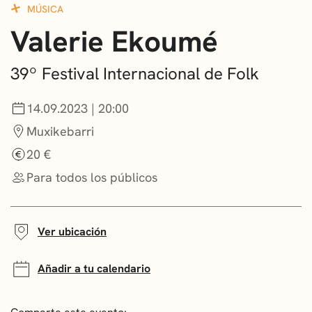
MÚSICA
CONVOCATORIAS
Valerie Ekoumé
NOTICIAS
39º Festival Internacional de Folk
GETXO KULTURA
14.09.2023 | 20:00
ASOCIACIONES CULTURALES
Muxikebarri
20 €
Para todos los públicos
Ver ubicación
Añadir a tu calendario