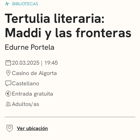
BIBLIOTECAS
CONVOCATORIAS
Tertulia literaria:
NOTICIAS
Maddi y las fronteras
GETXO KULTURA
Edurne Portela
ASOCIACIONES CULTURALES
20.03.2025 | 19:45
Casino de Algorta
Castellano
Entrada gratuita
Adultos/as
Ver ubicación