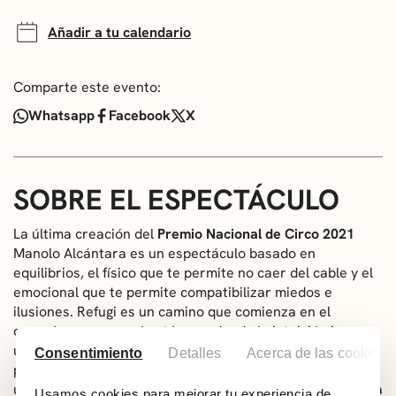
Añadir a tu calendario
Comparte este evento:
Whatsapp
Facebook
X
SOBRE EL ESPECTÁCULO
La última creación del
Premio Nacional de Circo 2021
Manolo Alcántara es un espectáculo basado en
equilibrios, el físico que te permite no caer del cable y el
emocional que te permite compatibilizar miedos e
ilusiones.
Refugi
es un camino que comienza en el
corazón, pasa por el estómago donde la intuición juega
un papel decisivo y recala en el escenario para que el
Consentimiento
Detalles
Acerca de las cookies
público dé continuidad a este caminar.
Refugi
también es
una lucha con el desgaste físico y energético que conlleva
Usamos cookies para mejorar tu experiencia de