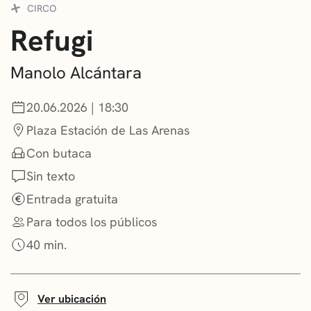
CIRCO
CONVOCATORIAS
Refugi
NOTICIAS
Manolo Alcántara
GETXO KULTURA
20.06.2026 | 18:30
ASOCIACIONES CULTURALES
Plaza Estación de Las Arenas
Con butaca
Sin texto
Entrada gratuita
Para todos los públicos
40 min.
Ver ubicación