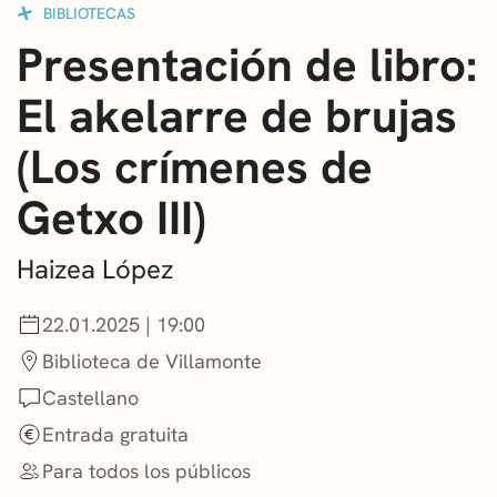
BIBLIOTECAS
CONVOCATORIAS
Presentación de libro:
NOTICIAS
El akelarre de brujas
GETXO KULTURA
(Los crímenes de
ASOCIACIONES CULTURALES
Getxo III)
Haizea López
22.01.2025 | 19:00
Biblioteca de Villamonte
Castellano
Entrada gratuita
Para todos los públicos