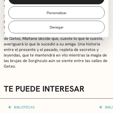
Presentación de libro El akelarre de brujas (Los crímenes
de Getxo III) a cargo de su autora Haizea López
Personalizar
Sinopsis: Ibarguren y Etxaniz, suboficiales de la
Ertzaintza, vuelven en esta tercera parte de la saga para
tratar de resolver un nuevo caso. Cuando el cuerpo sin
Denegar
vida de Iraia Garaimendi aparece en el Puente Colgante
de Getxo, Maitane decide que, cueste lo que le cueste,
averiguará lo que le sucedió a su amiga. Una historia
entre el presente y el pasado, repleta de secretos y
leyendas, que te mantendrá en vilo mientras la magia de
las brujas de Sorginzulo aún se siente entre las calles de
Getxo.
TE PUEDE INTERESAR
BIBLIOTECAS
BIBL