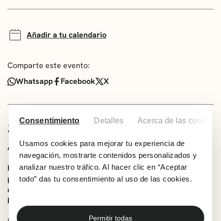
Añadir a tu calendario
Comparte este evento:
Whatsapp
Facebook
X
Consentimiento
Detalles
Acerca de las cookies
SOBRE EL ESPECTÁCULO
Usamos cookies para mejorar tu experiencia de
AVISO:
navegación, mostrarte contenidos personalizados y
Debido a causas ajenas a Getxo Kultura se cancela la
analizar nuestro tráfico. Al hacer clic en “Aceptar
presentación del libro ‘El akelarre de brujas (Los
todo” das tu consentimiento al uso de las cookies.
crímenes de Getxo III)’ de Haizea López, prevista para
hoy, 22 de enero, en la Biblioteca de Villamonte.
Permitir todas