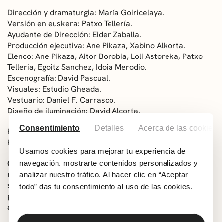
Dirección y dramaturgia: María Goiricelaya.
Versión en euskera: Patxo Tellería.
Ayudante de Dirección: Eider Zaballa.
Producción ejecutiva: Ane Pikaza, Xabino Alkorta.
Elenco: Ane Pikaza, Aitor Borobia, Loli Astoreka, Patxo
Telleria, Egoitz Sanchez, Idoia Merodio.
Escenografía: David Pascual.
Visuales: Estudio Gheada.
Vestuario: Daniel F. Carrasco.
Diseño de iluminación: David Alcorta.
Consentimiento
Detalles
Acerca de las cookies
Espacio sonoro: Ibon Aguirre.
Producción: La Dramática Errante.
Usamos cookies para mejorar tu experiencia de
Obra accesible: El espectáculo contará con butacas
navegación, mostrarte contenidos personalizados y
reservadas para personas con discapacidad sensorial y
analizar nuestro tráfico. Al hacer clic en “Aceptar
sus acompañantes. Medidas: Audio descripción,
todo” das tu consentimiento al uso de las cookies.
proyección de subtítulos, bucle magnético y sonido
amplificado.