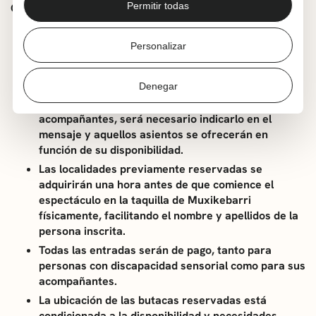
Permitir todas
CONDICIONES:
OBLIGATORIO: La inscripción será obligatoria
Personalizar
escribiendo un email a
programazioa@getxo.eus
. El
plazo de inscripción será hasta el 18 de marzo.
Denegar
Se prevé un único acompañante por persona con
discapacidad sensorial. En caso de necesitar más
acompañantes, será necesario indicarlo en el
mensaje y aquellos asientos se ofrecerán en
función de su disponibilidad.
Las localidades previamente reservadas se
adquirirán una hora antes de que comience el
espectáculo en la taquilla de Muxikebarri
físicamente, facilitando el nombre y apellidos de la
persona inscrita.
Todas las entradas serán de pago, tanto para
personas con discapacidad sensorial como para sus
acompañantes.
La ubicación de las butacas reservadas está
condicionada a la disponibilidad y necesidades.