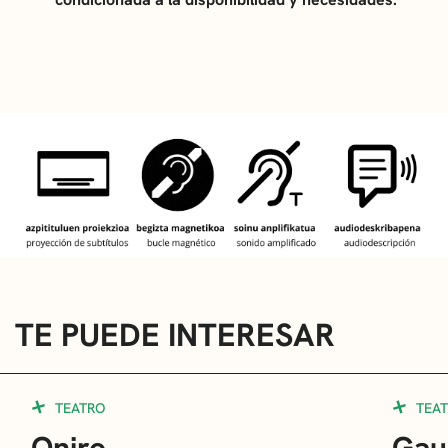
TE PUEDE INTERESAR
TEATRO
TEA
Oniro
Gau