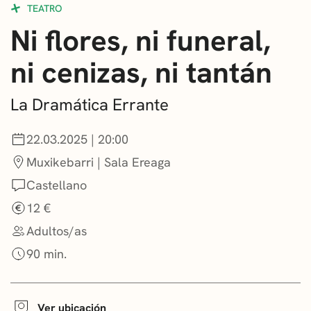
TEATRO
CONVOCATORIAS
Ni flores, ni funeral,
NOTICIAS
ni cenizas, ni tantán
GETXO KULTURA
La Dramática Errante
ASOCIACIONES CULTURALES
22.03.2025 | 20:00
Muxikebarri | Sala Ereaga
Castellano
12 €
Adultos/as
90 min.
Ver ubicación