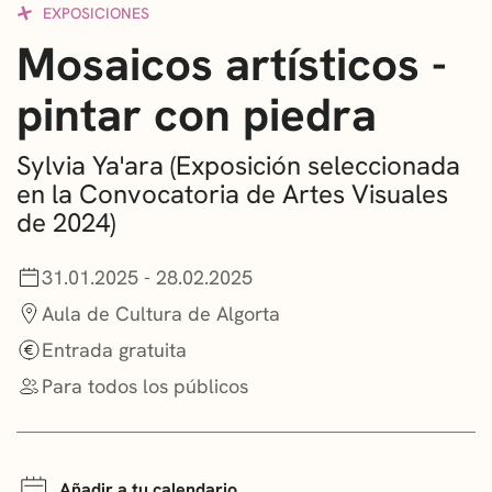
EXPOSICIONES
CONVOCATORIAS
Mosaicos artísticos -
NOTICIAS
pintar con piedra
GETXO KULTURA
Sylvia Ya'ara (Exposición seleccionada
ASOCIACIONES CULTURALES
en la Convocatoria de Artes Visuales
de 2024)
31.01.2025 - 28.02.2025
Aula de Cultura de Algorta
Entrada gratuita
Para todos los públicos
Añadir a tu calendario