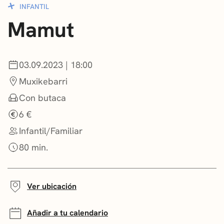
INFANTIL
CONVOCATORIAS
Mamut
NOTICIAS
GETXO KULTURA
03.09.2023 | 18:00
Muxikebarri
ASOCIACIONES CULTURALES
Con butaca
6 €
Infantil/Familiar
80 min.
Ver ubicación
Añadir a tu calendario