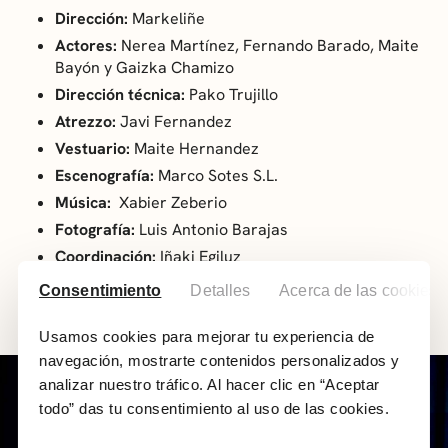
Dirección:
Markeliñe
Actores:
Nerea Martínez, Fernando Barado, Maite
Bayón y Gaizka Chamizo
Dirección técnica:
Pako Trujillo
Atrezzo:
Javi Fernandez
Vestuario:
Maite Hernandez
Escenografía:
Marco Sotes S.L.
Música:
Xabier Zeberio
Fotografía:
Luis Antonio Barajas
Coordinación:
Iñaki Egiluz
Producción:
Joserra Martinez
Consentimiento
Detalles
Acerca de las cookies
Usamos cookies para mejorar tu experiencia de
navegación, mostrarte contenidos personalizados y
analizar nuestro tráfico. Al hacer clic en “Aceptar
todo” das tu consentimiento al uso de las cookies.