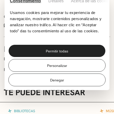
Añadir a tu calendario
Consentimiento
Detalles
Acerca de las cookies
Usamos cookies para mejorar tu experiencia de
Comparte este evento:
navegación, mostrarte contenidos personalizados y
Whatsapp
Facebook
X
analizar nuestro tráfico. Al hacer clic en “Aceptar
todo” das tu consentimiento al uso de las cookies.
INFORMACIÓN
Permitir todas
Directora: Laura Mora Orteaga
Personalizar
En la sala Arrigunaga.
Denegar
TE PUEDE INTERESAR
BIBLIOTECAS
MÚS