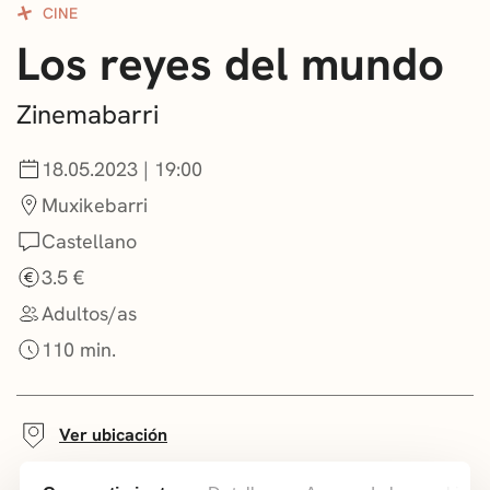
CINE
CONVOCATORIAS
Los reyes del mundo
NOTICIAS
Zinemabarri
GETXO KULTURA
18.05.2023 | 19:00
ASOCIACIONES CULTURALES
Muxikebarri
Castellano
3.5 €
Adultos/as
110 min.
Ver ubicación