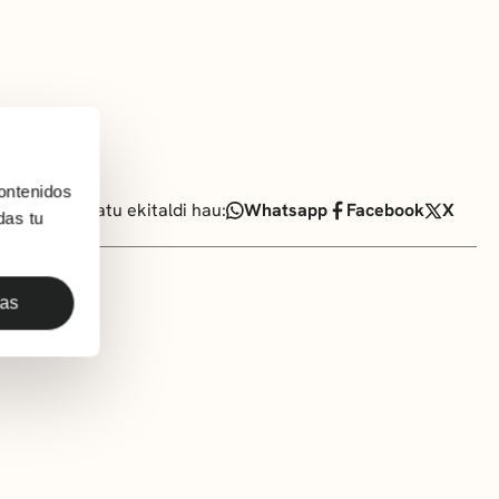
ontenidos
Partekatu ekitaldi hau:
Whatsapp
Facebook
X
das tu
das