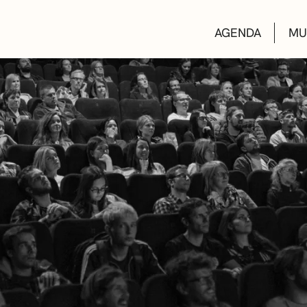
AGENDA
MU
KULTUR ETXEA
LIBURUTEGIAK
MUSIKA ESKOL
DEIALDIAK