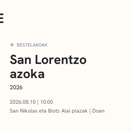
E
BESTELAKOAK
San Lorentzo
azoka
2026
2026.08.10
|
10:00
San Nikolas eta Biotz Alai plazak
Doan