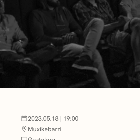
BERRIAK
GETXO KULTU
KULTUR ELKAR
2023.05.18 | 19:00
Muxikebarri
Gaztelera