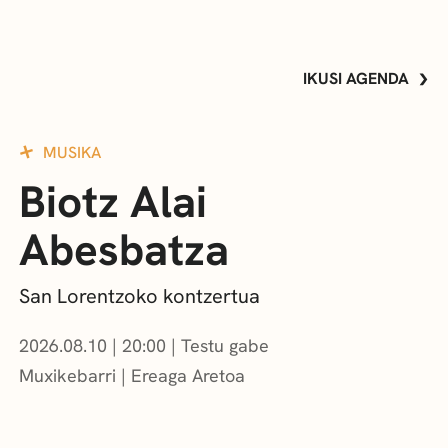
IKUSI AGENDA
MUSIKA
Biotz Alai
Abesbatza
San Lorentzoko kontzertua
2026.08.10
|
20:00
Testu gabe
Muxikebarri
|
Ereaga Aretoa