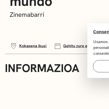
mundo
Zinemabarri
Consen
Usamos c
Kokapena ikusi
Gehitu zure egutegira
personali
consentim
INFORMAZIOA