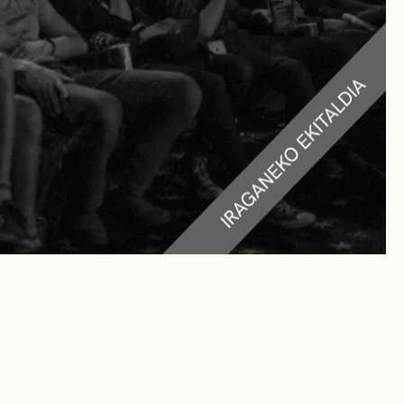
RA
TEAK