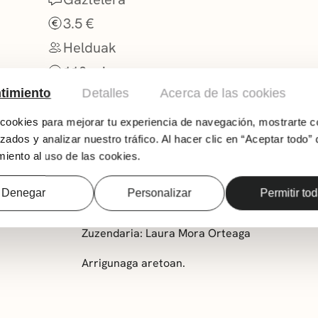
3.5 €
Helduak
110 min.
timiento
Detalles
Acerca de las cookies
ookies para mejorar tu experiencia de navegación, mostrarte c
zados y analizar nuestro tráfico. Al hacer clic en “Aceptar todo” 
iento al uso de las cookies.
Denegar
Personalizar
Permitir to
Zuzendaria: Laura Mora Orteaga
Arrigunaga aretoan.