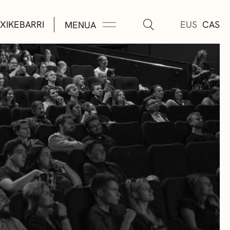
XIKEBARRI
EUS
CAS
MENUA
K
A