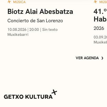
MÚSICA
MÚS
Biotz Alai Abesbatza
41.º
Hab
Concierto de San Lorenzo
2026
10.08.2026
|
20:00
Sin texto
Muxikebarri
03.09.2
Muxikeb
VER AGENDA