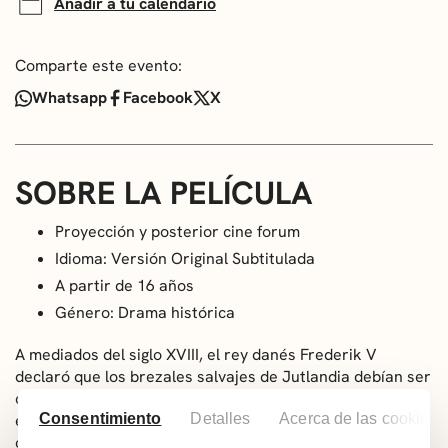
Añadir a tu calendario
Comparte este evento:
Whatsapp
Facebook
X
SOBRE LA PELÍCULA
Proyección y posterior cine forum
Idioma: Versión Original Subtitulada
A partir de 16 años
Género: Drama histórica
A mediados del siglo XVIII, el rey danés Frederik V
declaró que los brezales salvajes de Jutlandia debían ser
cultivados y colonizados para que la civilización pudiera
Consentimiento
Detalles
Acerca de las cookies
extenderse y se generaran nuevos impuestos para la
casa real. Pero nadie se atrevió a seguir el decreto del