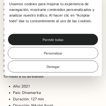
rey. El páramo era un lugar inhóspito, lleno de bandidos y
Usamos cookies para mejorar tu experiencia de
con una naturaleza brutal e implacable. Pero en 1755, el
navegación, mostrarte contenidos personalizados y
capitán Ludvig Kahlen se dispone a crear una colonia en
analizar nuestro tráfico. Al hacer clic en “Aceptar
nombre del rey.
todo” das tu consentimiento al uso de las cookies.
Sin embargo, el único gobernante de la zona, el
despiadado Frederik de Schinkel, cree que esa tierra le
pertenece. Cuando de Schinkel se percata de que su
Permitir todas
criada Ann Barbara y su marido han escapado para
refugiarse con Kahlen, jura venganza y promete hacer
Personalizar
todo lo que esté a su alcance para ahuyentar al capitán.
Pero Kahlen no se deja intimidar y emprende una batalla
tan desigual que pondrá en riesgo no solo su vida, sino
Denegar
también a la familia de personas marginadas que se ha
formado a su alrededor.
Año: 2021
País: Dinamarka
Duración: 127 min
Dirección: Nikolaj Arcel