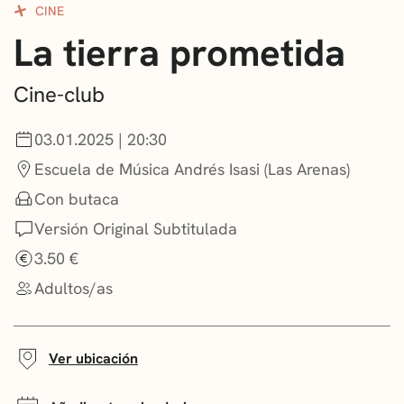
CINE
CONVOCATORIAS
La tierra prometida
NOTICIAS
Cine-club
GETXO KULTURA
03.01.2025 | 20:30
ASOCIACIONES CULTURALES
Escuela de Música Andrés Isasi (Las Arenas)
Con butaca
Versión Original Subtitulada
3.50 €
Adultos/as
Ver ubicación