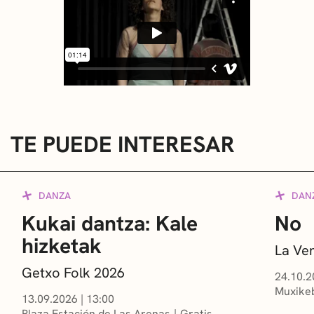
TE PUEDE INTERESAR
DANZA
DAN
Kukai dantza: Kale
No
hizketak
La Ve
Getxo Folk 2026
24.10.2
Muxikeb
13.09.2026
|
13:00
Plaza Estación de Las Arenas
Gratis