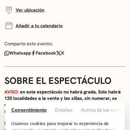
Ver ubicación
Añadir a tu calendario
Comparte este evento:
Whatsapp
Facebook
X
SOBRE EL ESPECTÁCULO
AVISO:
en este espectáculo no habrá grada. Solo habrá
120 localidades a la venta y las sillas, sin numerar, se
dispondrán en el espacio escénico, alrededor de las/los
Consentimiento
Detalles
Acerca de las cookies
artistas.
La ira neumática
es una performance que investiga la
Usamos cookies para mejorar tu experiencia de
rabia femenina como emoción históricamente negada,