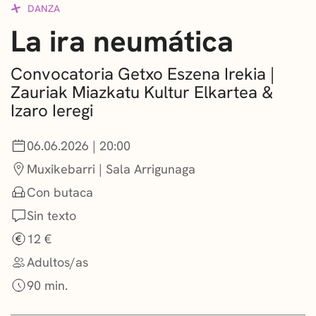
DANZA
CONVOCATORIAS
La ira neumática
NOTICIAS
Convocatoria Getxo Eszena Irekia |
GETXO KULTURA
Zauriak Miazkatu Kultur Elkartea &
Izaro Ieregi
ASOCIACIONES CULTURALES
06.06.2026 | 20:00
Muxikebarri | Sala Arrigunaga
Con butaca
Sin texto
12 €
Adultos/as
90 min.