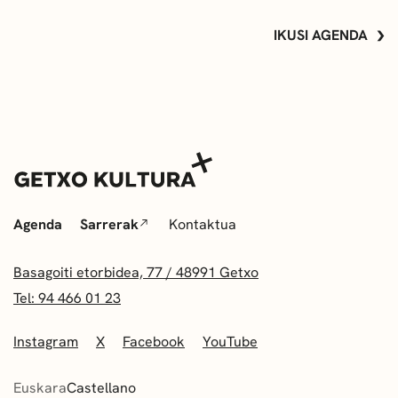
IKUSI AGENDA
Agenda
Sarrerak
Kontaktua
Basagoiti etorbidea, 77 / 48991 Getxo
Tel: 94 466 01 23
Instagram
X
Facebook
YouTube
Euskara
Castellano