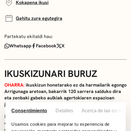
Kokapena ikusi
Gehitu zure egutegira
Partekatu ekitaldi hau:
Whatsapp
Facebook
X
IKUSKIZUNARI BURUZ
OHARRA:
ikuskizun honetarako ez da harmailarik egongo
Arrigunaga aretoan, bakarrik 120 sarrera salduko dira
eta zenbaki gabeko aulkiak agertokiaren espazioan
jarriko dira, artisten inguruan.
Consentimiento
Detalles
Acerca de las cookies
La ira neumática
historikoki ukatuta izan den
emakumeen amorrua ikertzen duen performance-a da,
Usamos cookies para mejorar tu experiencia de
estigmatizatutako eta genero-aberrazio gisa ulertuta.