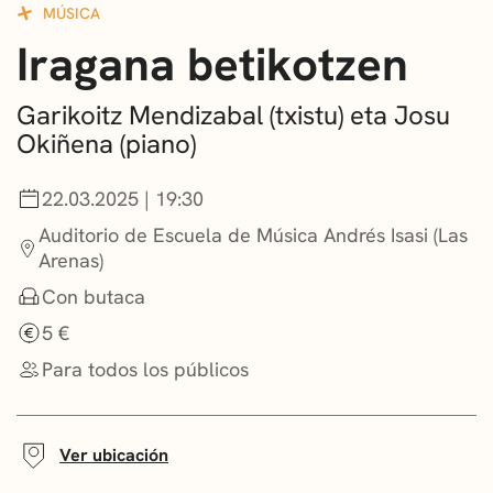
MÚSICA
CONVOCATORIAS
Iragana betikotzen
NOTICIAS
Garikoitz Mendizabal (txistu) eta Josu
GETXO KULTURA
Okiñena (piano)
ASOCIACIONES CULTURALES
22.03.2025 | 19:30
Auditorio de Escuela de Música Andrés Isasi (Las
Arenas)
Con butaca
5 €
Para todos los públicos
Ver ubicación