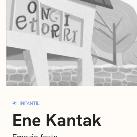
INFANTIL
Ene Kantak
Emozio festa