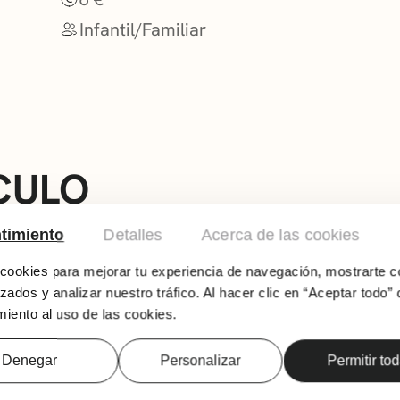
Infantil/Familiar
CULO
2 SESIONES: 16:00 / 18:00
timiento
Detalles
Acerca de las cookies
En esta nueva aventura llena de música, danza
ookies para mejorar tu experiencia de navegación, mostrarte c
emociones; unas emociones necesarias en la 
zados y analizar nuestro tráfico. Al hacer clic en “Aceptar todo” 
mostrar cómo gestionar. Eneko y Nerea regresa
iento al uso de las cookies.
todo el mundo tiene nervios: padres, madres y
protagonistas del espectáculo.
Denegar
Personalizar
Permitir to