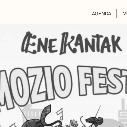
AGENDA
M
AULAS DE CUL
BIBLIOTECAS
ESCUELA DE M
CONVOCATORI