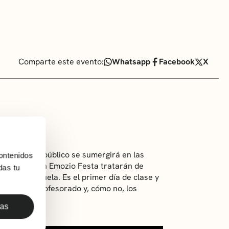
Comparte este evento:
Whatsapp
Facebook
X
 y risas, el público se sumergirá en las
ontenidos
vida y que en Emozio Festa tratarán de
das tu
n a la escuela. Es el primer día de clase y
 tutores, profesorado y, cómo no, los
das