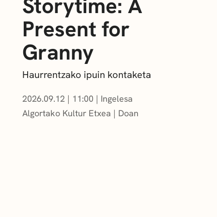
Storytime: A
Present for
Granny
Haurrentzako ipuin kontaketa
2026.09.12
|
11:00
Ingelesa
Algortako Kultur Etxea
Doan