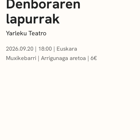
Denboraren
lapurrak
Yarleku Teatro
2026.09.20
|
18:00
Euskara
Muxikebarri
|
Arrigunaga aretoa
6
€