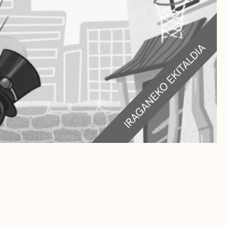
RA
TEAK