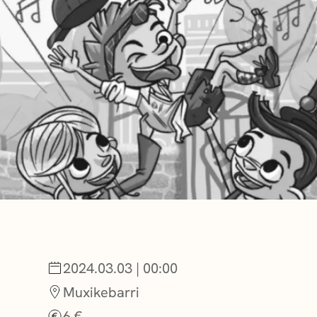
BERRIAK
GETXO KULTU
KULTUR ELKAR
2024.03.03 | 00:00
Muxikebarri
6 €