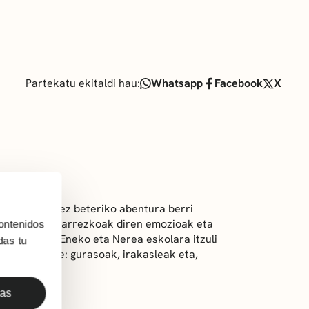
Partekatu ekitaldi hau:
Whatsapp
Facebook
X
zaz eta barrez beteriko abentura berri
 bizitzan beharrezkoak diren emozioak eta
ontenidos
o direnak. Eneko eta Nerea eskolara itzuli
das tu
urduri daude: gurasoak, irakasleak eta,
das