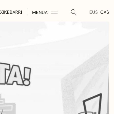
XIKEBARRI
EUS
CAS
MENUA
K
A