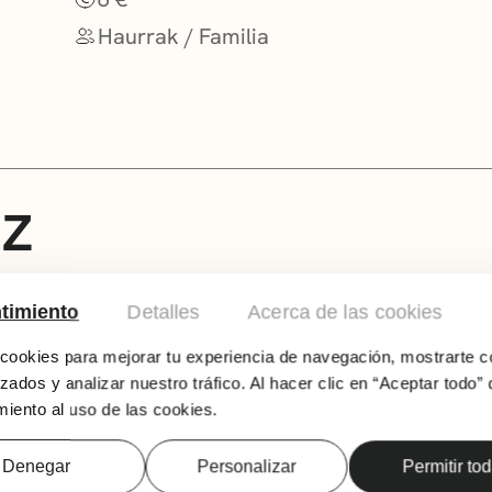
Haurrak / Familia
UZ
2 SAIO: 16:00 / 18:00
timiento
Detalles
Acerca de las cookies
Ene Kantak bueltan da Getxon. Musikaz, dant
honetan, publikoa emozioetan murgilduko da;
ookies para mejorar tu experiencia de navegación, mostrarte c
Emozio Festan nola kudeatu erakusten saiatuk
zados y analizar nuestro tráfico. Al hacer clic en “Aceptar todo” 
dira. Eskolako lehenengo eguna da eta denak 
iento al uso de las cookies.
nola ez, gure bi lagunak.
Denegar
Personalizar
Permitir to