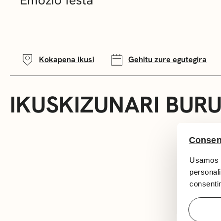
Kokapena ikusi
Gehitu zure egutegira
IKUSKIZUNARI BUR
Consen
Usamos c
personali
consentim