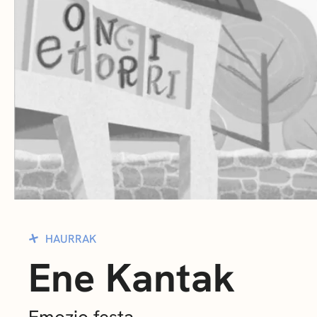
HAURRAK
Ene Kantak
Emozio festa