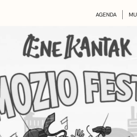
AGENDA
MU
KULTUR ETXEA
LIBURUTEGIAK
MUSIKA ESKOL
DEIALDIAK