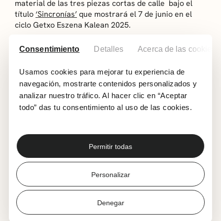
material de las tres piezas cortas de calle bajo el
título
‘Sincronías’
que mostrará el 7 de junio en el
ciclo Getxo Eszena Kalean 2025.
El taller comenzará con un calentamiento conjunto
Consentimiento
Detalles
Acerca de las cookies
de todas las personas participantes, para
posteriormente sumergirse en las disciplinas de la
Usamos cookies para mejorar tu experiencia de
danza contemporánea y de la improvisación de
navegación, mostrarte contenidos personalizados y
contacto a través de diversos ejercicios. El taller
analizar nuestro tráfico. Al hacer clic en “Aceptar
finalizará con una serie de improvisaciones y
todo” das tu consentimiento al uso de las cookies.
pequeñas creaciones en grupos, aprovechando los
objetos e ideas que la compañía utiliza en las piezas.
La inscripción se realizará enviando un correo
Permitir todas
electrónico a la dirección
programazioa@getxo.eus
,
indicando brevemente el nombre y apellidos de la
persona interesada, la fecha de nacimiento y la
Personalizar
breve formación o itinerario.
Denegar
Fecha: viernes, 6 de junio.
Horario: De 18.00 a 20.00 horas.