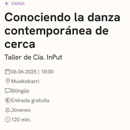
DANZA
CONVOCATORIAS
Conociendo la danza
NOTICIAS
contemporánea de
GETXO KULTURA
cerca
ASOCIACIONES CULTURALES
Taller de Cía. InPut
06.06.2025 | 18:00
Muxikebarri
Bilingüe
Entrada gratuita
Jóvenes
120 min.