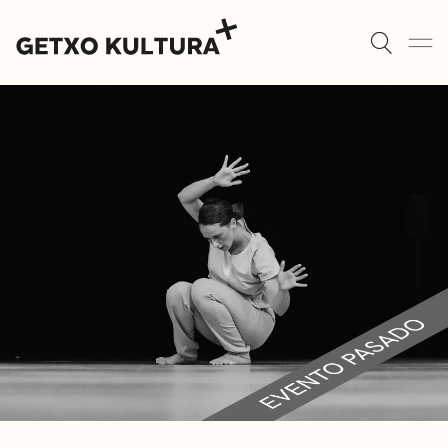
AULAS DE CULTURA
AGENDA
ALGORTA
MUXIKEBARRI
ROMO
CONTACTO
ENTRADAS
AULAS DE CULTURA
BIBLIOTECAS
ESCUELA DE MÚSICA