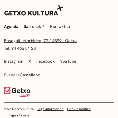
Agenda
Sarrerak
Kontaktua
Basagoiti etorbidea, 77 / 48991 Getxo
Tel: 94 466 01 23
Instagram
X
Facebook
YouTube
Euskara
Castellano
2026 Getxo Kultura
Lege informazioa
Cookie politika
Irisgarritasuna