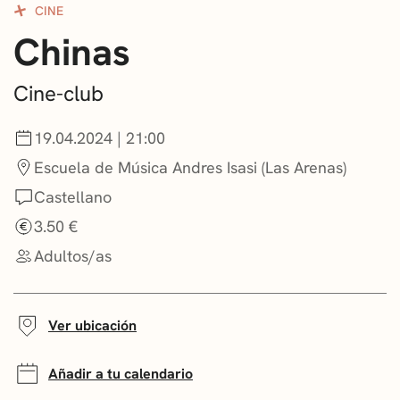
CINE
CONVOCATORIAS
Chinas
NOTICIAS
Cine-club
GETXO KULTURA
19.04.2024 | 21:00
ASOCIACIONES CULTURALES
Escuela de Música Andres Isasi (Las Arenas)
Castellano
3.50 €
Adultos/as
Ver ubicación
Añadir a tu calendario