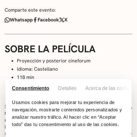
Comparte este evento:
Whatsapp
Facebook
X
SOBRE LA PELÍCULA
Proyección y posterior cineforum
Idioma: Castellano
118 min
A partir de 16 años
Consentimiento
Detalles
Acerca de las cookies
Dirección: Arantxa Echevarría
Usamos cookies para mejorar tu experiencia de
Sinopsis: «Chinas» es la historia de Lucía, Xiang y Claudia,
navegación, mostrarte contenidos personalizados y
tres chicas de origen chino que viven en Madrid pero con
analizar nuestro tráfico. Al hacer clic en “Aceptar
realidades completamente opuestas. Lucía es hija de
todo” das tu consentimiento al uso de las cookies.
inmigrantes chinos, tiene 9 años y su sueño es celebrar
su cumpleaños en el Burger King, aunque sus padres, que