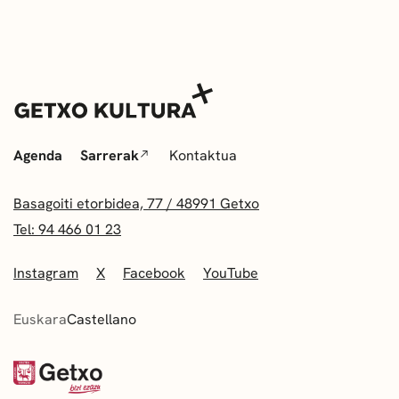
Agenda
Sarrerak
Kontaktua
Basagoiti etorbidea, 77 / 48991 Getxo
Tel: 94 466 01 23
Instagram
X
Facebook
YouTube
Euskara
Castellano