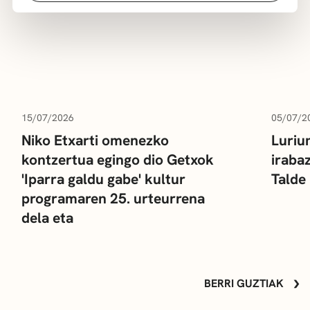
15/07/2026
05/07/2
Niko Etxarti omenezko
Luriu
kontzertua egingo dio Getxok
iraba
'Iparra galdu gabe' kultur
Talde
programaren 25. urteurrena
dela eta
BERRI GUZTIAK