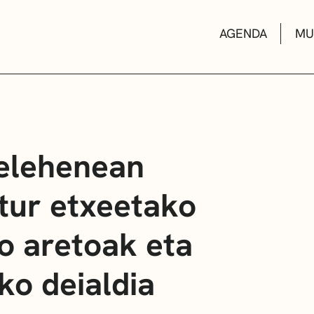
AGENDA
MU
KULTUR ETXEA
telehenean
ltur etxeetako
LIBURUTEGIAK
o aretoak eta
MUSIKA ESKOL
ko deialdia
DEIALDIAK