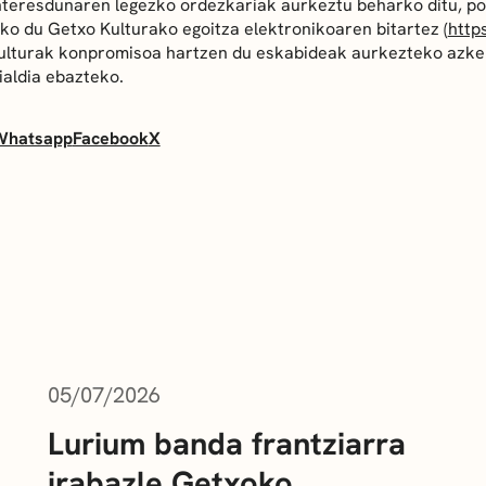
nteresdunaren legezko ordezkariak aurkeztu beharko ditu, pos
ko du Getxo Kulturako egoitza elektronikoaren bitartez (
http
Kulturak konpromisoa hartzen du eskabideak aurkezteko azke
aldia ebazteko.
Whatsapp
Facebook
X
05/07/2026
Lurium banda frantziarra
irabazle Getxoko