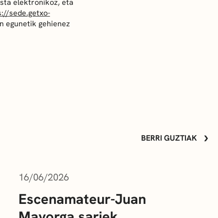
ta elektronikoz, eta
s://sede.getxo-
n egunetik gehienez
BERRI GUZTIAK
16/06/2026
Escenamateur-Juan
Mayorga sariek