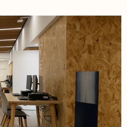
RA
TEAK