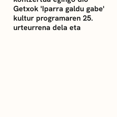
Getxok 'Iparra galdu gabe'
kultur programaren 25.
urteurrena dela eta