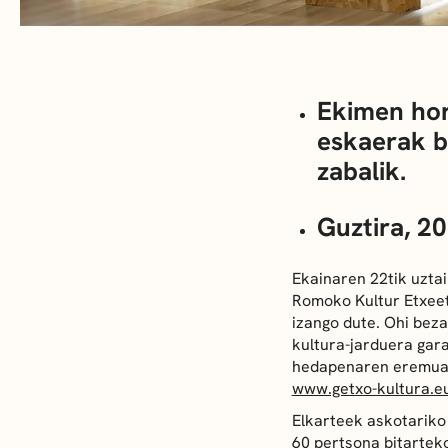
Ekimen hor
eskaerak b
zabalik.
Guztira, 20
Ekainaren 22tik uzta
Romoko Kultur Etxeet
izango dute. Ohi beza
kultura-jarduera gara
hedapenaren eremuan
www.getxo-kultura.eu
Elkarteek askotariko 
60 pertsona bitartek