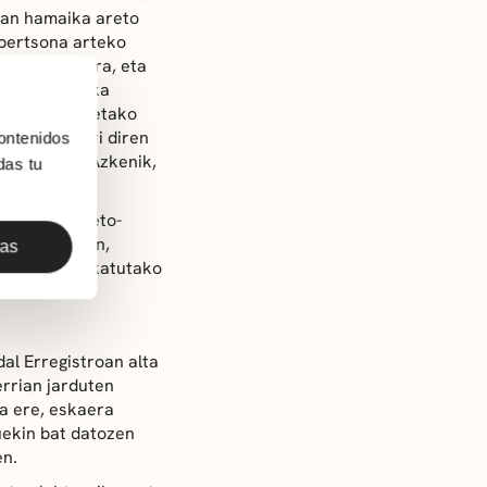
ean hamaika areto
 pertsona arteko
eretarako dira, eta
retoa ere eska
Halaber, Areetako
an egiten ari diren
ontenidos
iera duena. Azkenik,
das tu
ango da.
ur Etxeko areto-
dueren kasuan,
das
ratuko da eskatutako
al Erregistroan alta
rrian jarduten
la ere, eskaera
uekin bat datozen
en.