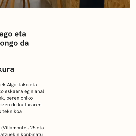
dago eta
gongo da
skura
eek Algortako eta
ko eskaera egin ahal
ek, beren ohiko
atzen du kulturaren
o teknikoa
 (Villamonte), 25 eta
batzuekin konbinatu