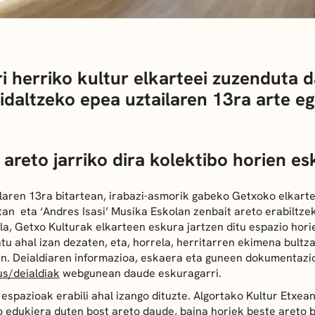
i herriko kultur elkarteei zuzenduta 
idaltzeko epea uztailaren 13ra arte e
 areto jarriko dira kolektibo horien e
ilaren 13ra bitartean, irabazi-asmorik gabeko Getxoko elkart
an eta ‘Andres Isasi’ Musika Eskolan zenbait areto erabiltze
la, Getxo Kulturak elkarteen eskura jartzen ditu espazio hori
tu ahal izan dezaten, eta, horrela, herritarren ekimena bultz
. Deialdiaren informazioa, eskaera eta guneen dokumentazi
s/deialdiak
webgunean daude eskuragarri.
espazioak erabili ahal izango dituzte. Algortako Kultur Etxean
o edukiera duten bost areto daude, baina horiek beste areto 