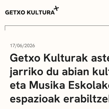
17/06/2026
AGENDA
Getxo Kulturak as
jarriko du abian ku
MUXIKEBARRI
eta Musika Eskolak
KONTAKTUA
espazioak erabiltze
SARRERAK