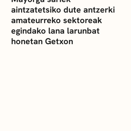
aintzatetsiko dute antzerki
amateurreko sektoreak
egindako lana larunbat
honetan Getxon