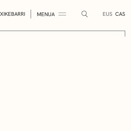
XIKEBARRI
EUS
CAS
MENUA
K
A