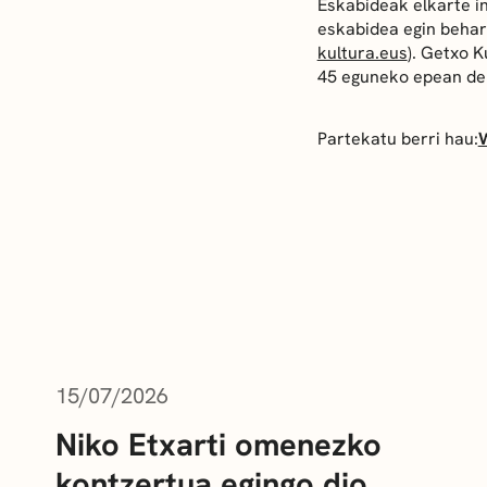
Eskabideak elkarte i
eskabidea egin behar
kultura.eus
). Getxo 
45 eguneko epean dei
Partekatu berri hau:
AZKEN BERRIAK
15/07/2026
Niko Etxarti omenezko
kontzertua egingo dio